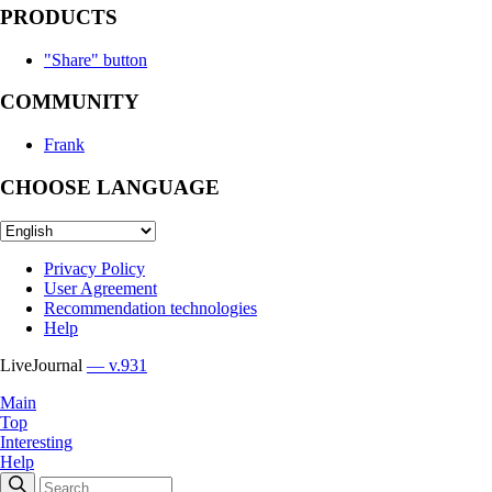
PRODUCTS
"Share" button
COMMUNITY
Frank
CHOOSE LANGUAGE
Privacy Policy
User Agreement
Recommendation technologies
Help
LiveJournal
— v.931
Main
Top
Interesting
Help