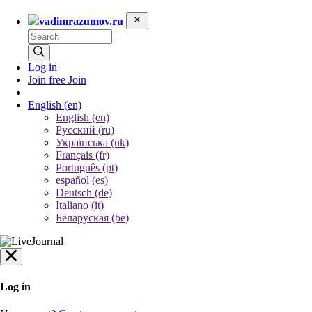
vadimrazumov.ru
Log in
Join free
Join
English
(en)
English (en)
Русский (ru)
Українська (uk)
Français (fr)
Português (pt)
español (es)
Deutsch (de)
Italiano (it)
Беларуская (be)
Log in