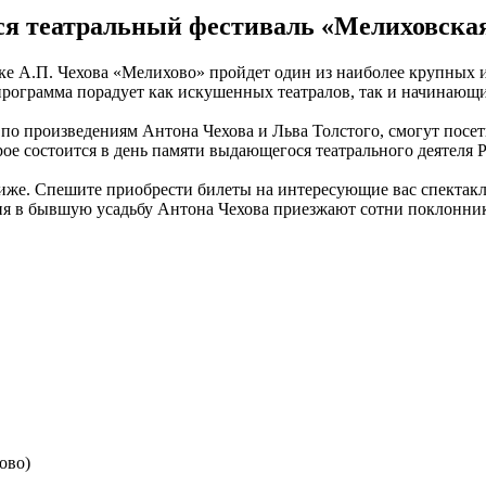
тся театральный фестиваль «Мелиховска
е А.П. Чехова «Мелихово» пройдет один из наиболее крупных и
 программа порадует как искушенных театралов, так и начинающи
 по произведениям Антона Чехова и Льва Толстого, смогут пос
рое состоится в день памяти выдающегося театрального деятеля 
иже. Спешите приобрести билеты на интересующие вас спектакл
ия в бывшую усадьбу Антона Чехова приезжают сотни поклоннико
ово)