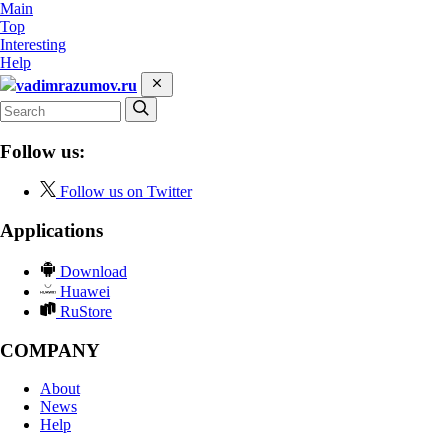
Main
Top
Interesting
Help
vadimrazumov.ru
Follow us:
Follow us on Twitter
Applications
Download
Huawei
RuStore
COMPANY
About
News
Help