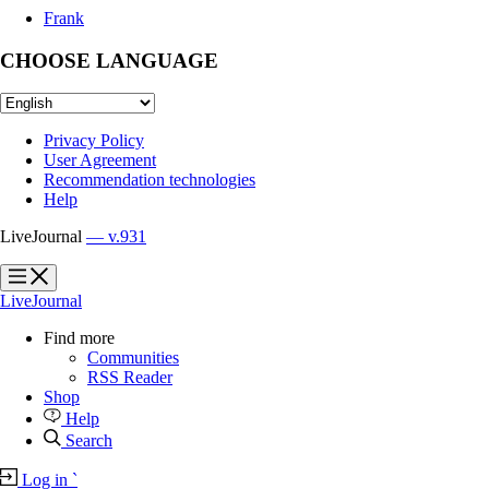
Frank
CHOOSE LANGUAGE
Privacy Policy
User Agreement
Recommendation technologies
Help
LiveJournal
— v.931
?
?
LiveJournal
Find more
Communities
RSS Reader
Shop
Help
Search
Log in
`