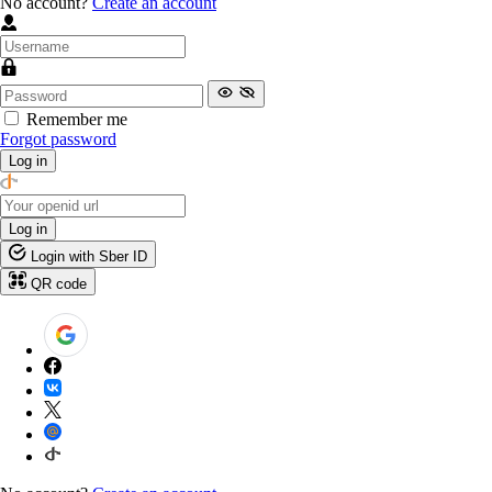
No account?
Create an account
Remember me
Forgot password
Log in
Log in
Login with Sber ID
QR code