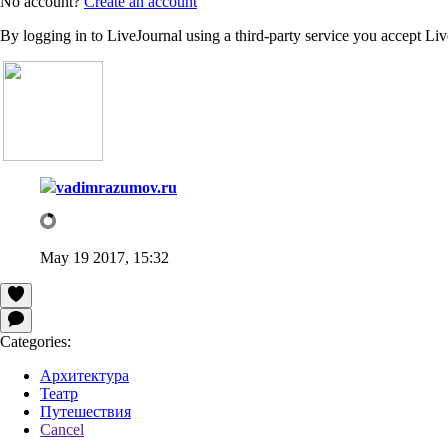
No account?
Create an account
By logging in to LiveJournal using a third-party service you accept Li
vadimrazumov.ru
May 19 2017, 15:32
Categories:
Архитектура
Театр
Путешествия
Cancel