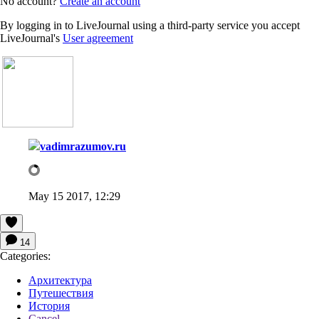
No account?
Create an account
By logging in to LiveJournal using a third-party service you accept
LiveJournal's
User agreement
vadimrazumov.ru
May 15 2017, 12:29
14
Categories:
Архитектура
Путешествия
История
Cancel