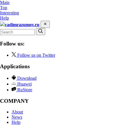
Main
Top
Interesting
Help
vadimrazumov.ru
Follow us:
Follow us on Twitter
Applications
Download
Huawei
RuStore
COMPANY
About
News
Help