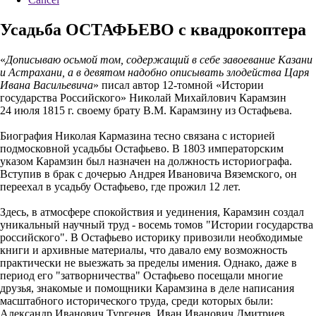
Усадьба ОСТАФЬЕВО с квадрокоптера
«
Дописываю осьмой том, содержащий в себе завоевание Казани
и Астрахани, а в девятом надобно описывать злодейства Царя
Ивана Васильевича
» писал автор 12-томной «Истории
государства Российского» Николай Михайлович Карамзин
24 июля 1815 г. своему брату В.М. Карамзину из Остафьева.
Биография Николая Кармазина тесно связана с историей
подмосковной усадьбы Остафьево. В 1803 императорским
указом Карамзин был назначен на должность историографа.
Вступив в брак с дочерью Андрея Ивановича Вяземского, он
переехал в усадьбу Остафьево, где прожил 12 лет.
Здесь, в атмосфере спокойствия и уединения, Карамзин создал
уникальный научный труд - восемь томов "Истории государства
российского". В Остафьево историку привозили необходимые
книги и архивные материалы, что давало ему возможность
практически не выезжать за пределы имения. Однако, даже в
период его "затворничества" Остафьево посещали многие
друзья, знакомые и помощники Карамзина в деле написания
масштабного исторического труда, среди которых были:
Александр Иванович Тургенев, Иван Иванович Дмитриев,