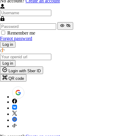
No account?
Create an account
Remember me
Forgot password
Log in
Log in
Login with Sber ID
QR code