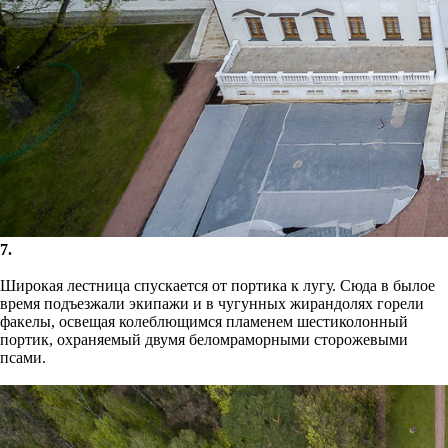
7.
Широкая лестница спускается от портика к лугу. Сюда в былое
время подъезжали экипажи и в чугунных жирандолях горели
факелы, освещая колеблющимся пламенем шестиколонный
портик, охраняемый двумя беломраморными сторожевыми
псами.