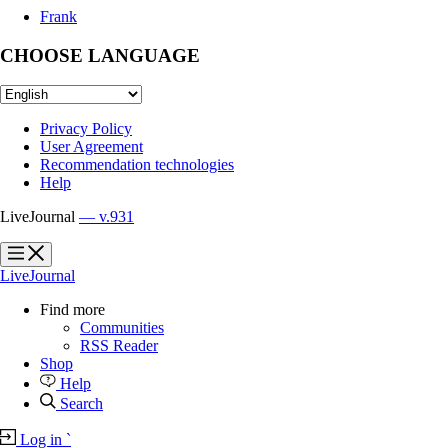
Frank
CHOOSE LANGUAGE
Privacy Policy
User Agreement
Recommendation technologies
Help
LiveJournal
— v.931
?
?
LiveJournal
Find more
Communities
RSS Reader
Shop
Help
Search
Log in
`