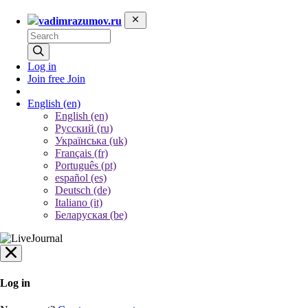
vadimrazumov.ru
Log in
Join free
Join
English
(en)
English (en)
Русский (ru)
Українська (uk)
Français (fr)
Português (pt)
español (es)
Deutsch (de)
Italiano (it)
Беларуская (be)
Log in