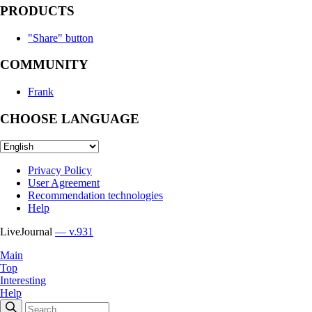
PRODUCTS
"Share" button
COMMUNITY
Frank
CHOOSE LANGUAGE
Privacy Policy
User Agreement
Recommendation technologies
Help
LiveJournal
— v.931
Main
Top
Interesting
Help