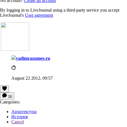
No account?
Create an account
By logging in to LiveJournal using a third-party service you accept
LiveJournal's
User agreement
vadimrazumov.ru
August 22 2012, 09:57
16
Categories:
Архитектура
История
Cancel