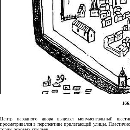
166
Центр парадного двора выделял монументальный шестик
просматривался в перспективе прилегающей улицы. Пластичн
торцы боковых крыльев.