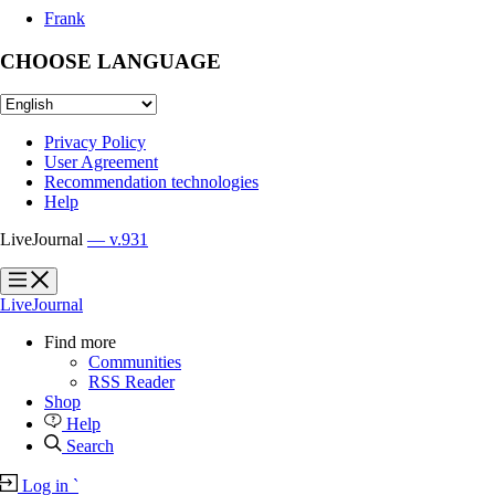
Frank
CHOOSE LANGUAGE
Privacy Policy
User Agreement
Recommendation technologies
Help
LiveJournal
— v.931
?
?
LiveJournal
Find more
Communities
RSS Reader
Shop
Help
Search
Log in
`