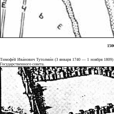
150
Тимофе́й Ива́нович Тутолми́н (3 января 1740 — 1 ноября 1809
Государственного совета.