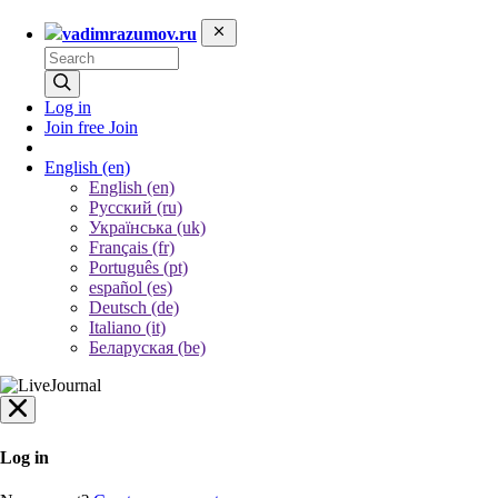
vadimrazumov.ru
Log in
Join free
Join
English
(en)
English (en)
Русский (ru)
Українська (uk)
Français (fr)
Português (pt)
español (es)
Deutsch (de)
Italiano (it)
Беларуская (be)
Log in