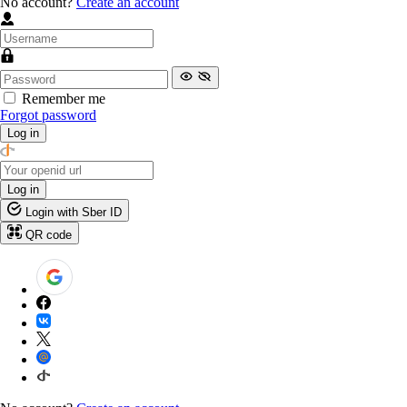
No account?
Create an account
Remember me
Forgot password
Log in
Log in
Login with Sber ID
QR code