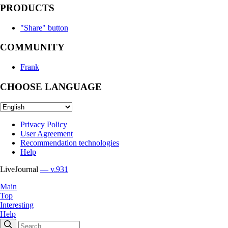
PRODUCTS
"Share" button
COMMUNITY
Frank
CHOOSE LANGUAGE
Privacy Policy
User Agreement
Recommendation technologies
Help
LiveJournal
— v.931
Main
Top
Interesting
Help