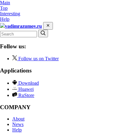
Main
Top
Interesting
Help
vadimrazumov.ru
Follow us:
Follow us on Twitter
Applications
Download
Huawei
RuStore
COMPANY
About
News
Help