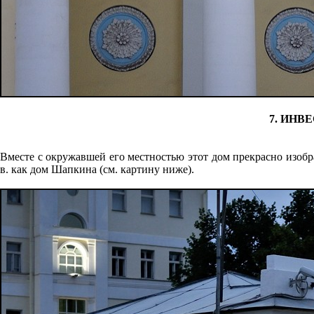
7. ИНВ
Вместе с окружавшей его местностью этот дом пре­красно изобр
в. как дом Шапкина (см. картину ниже).