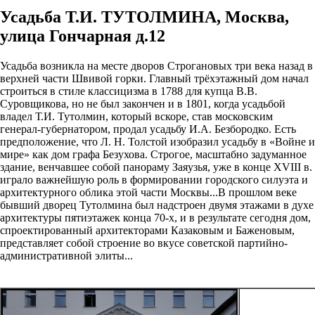
Усадьба Т.И. ТУТОЛМИНА, Москва,
улица Гончарная д.12
Усадьба возникла на месте дворов Строгановых три века назад в
верхней части Швивой горки. Главный трёхэтажный дом начал
строиться в стиле классицизма в 1788 для купца В.В.
Суровщикова, но не был закончен и в 1801, когда усадьбой
владел Т.И. Тутолмин, который вскоре, став московским
генерал-губернатором, продал усадьбу И.А. Безбородко. Есть
предположение, что Л. Н. Толстой изобразил усадьбу в «Войне и
мире» как дом графа Безухова. Строгое, масштабно задуманное
здание, венчавшее собой панораму Заяузья, уже в конце XVIII в.
играло важнейшую роль в формировании городского силуэта и
архитектурного облика этой части Москвы...В прошлом веке
бывший дворец Тутолмина был надстроен двумя этажами в духе
архитектуры пятиэтажек конца 70-х, и в результате сегодня дом,
спроектированный архитекторами Казаковым и Баженовым,
представляет собой строение во вкусе советской партийно-
административной элиты...