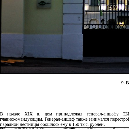
9. 
В начале XIX в. дом принадлежал генерал-аншефу Т.И
главнокомандующим. Генерал-аншеф также занимался перестрой
парадной лестницы обошлось ему в 150 тыс. рублей.