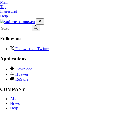
Main
Top
Interesting
Help
vadimrazumov.ru
Follow us:
Follow us on Twitter
Applications
Download
Huawei
RuStore
COMPANY
About
News
Help