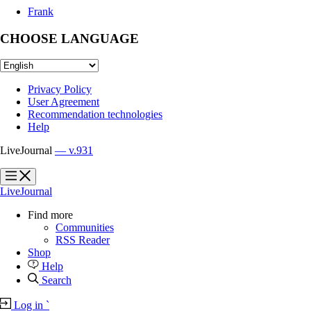
Frank
CHOOSE LANGUAGE
Privacy Policy
User Agreement
Recommendation technologies
Help
LiveJournal
— v.931
?
?
LiveJournal
Find more
Communities
RSS Reader
Shop
Help
Search
Log in
`