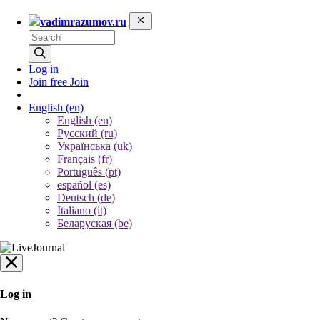
vadimrazumov.ru
Log in
Join free
Join
English
(en)
English (en)
Русский (ru)
Українська (uk)
Français (fr)
Português (pt)
español (es)
Deutsch (de)
Italiano (it)
Беларуская (be)
Log in