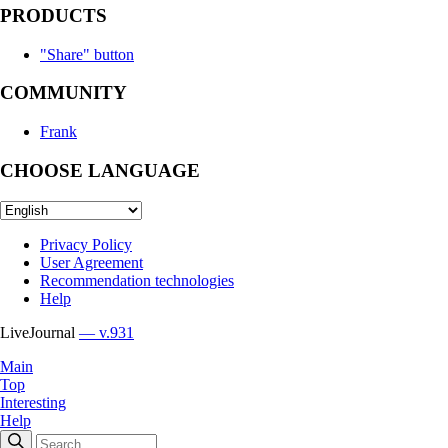
PRODUCTS
"Share" button
COMMUNITY
Frank
CHOOSE LANGUAGE
Privacy Policy
User Agreement
Recommendation technologies
Help
LiveJournal
— v.931
Main
Top
Interesting
Help