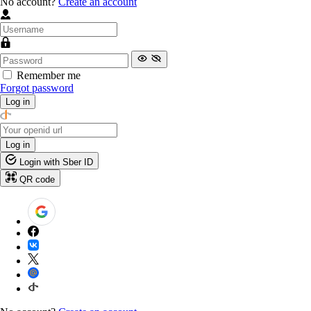
No account?
Create an account
Remember me
Forgot password
Log in
Log in
Login with Sber ID
QR code