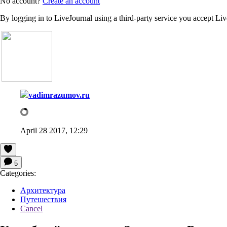
No account?
Create an account
By logging in to LiveJournal using a third-party service you accept Li
vadimrazumov.ru
April 28 2017, 12:29
5
Categories:
Архитектура
Путешествия
Cancel