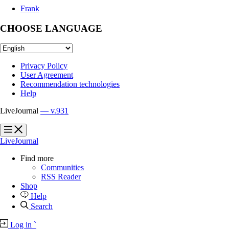
Frank
CHOOSE LANGUAGE
Privacy Policy
User Agreement
Recommendation technologies
Help
LiveJournal
— v.931
?
?
LiveJournal
Find more
Communities
RSS Reader
Shop
Help
Search
Log in
`