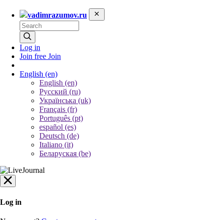
vadimrazumov.ru
Log in
Join free
Join
English
(en)
English (en)
Русский (ru)
Українська (uk)
Français (fr)
Português (pt)
español (es)
Deutsch (de)
Italiano (it)
Беларуская (be)
Log in