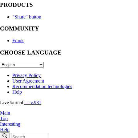
PRODUCTS
"Share" button
COMMUNITY
Frank
CHOOSE LANGUAGE
Privacy Policy
User Agreement
Recommendation technologies
Help
LiveJournal
— v.931
Main
Top
Interesting
Help