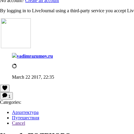
No account?
Create an account
By logging in to LiveJournal using a third-party service you accept Li
vadimrazumov.ru
March 22 2017, 22:35
1
Categories:
Архитектура
Путешествия
Cancel