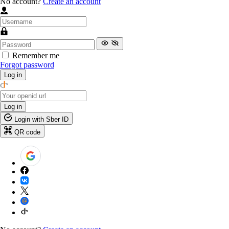
No account?
Create an account
Remember me
Forgot password
Log in
Log in
Login with Sber ID
QR code