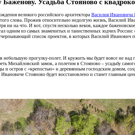
 Баженову. Усадьба Стояново с квадрок
 рождения великого российского архитектора
Василия Ивановича 
этого слова. Прожив относительно недолгую жизнь, Василий Ив
я ни на что. И вот, спустя несколько веков, каждое баженовское
ал одним из самых знаменитых и таинственных зодчих России: 
ь исчерпывающий список проектов, в которых Василий Иванович 
 в небольшую прогулку-полет. И кружить мы будет вовсе не над
реть Михайловский замок, а полетим в Стояново – усадьбу само
уды и остров с «крепостью» и деревянным господским домом, со
лии Ивановиче Стояново будет восстановлено и станет главным ц