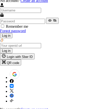
No account?
Create an account
Remember me
Forgot password
Log in
Log in
Login with Sber ID
QR code