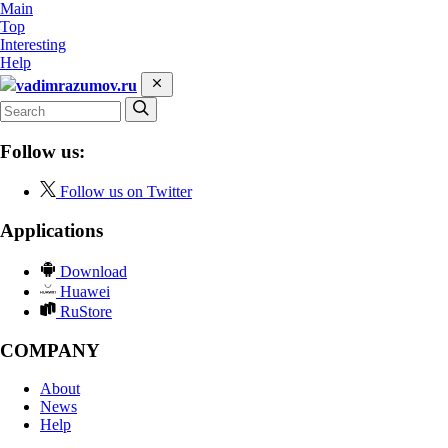
Main
Top
Interesting
Help
vadimrazumov.ru
Follow us:
Follow us on Twitter
Applications
Download
Huawei
RuStore
COMPANY
About
News
Help