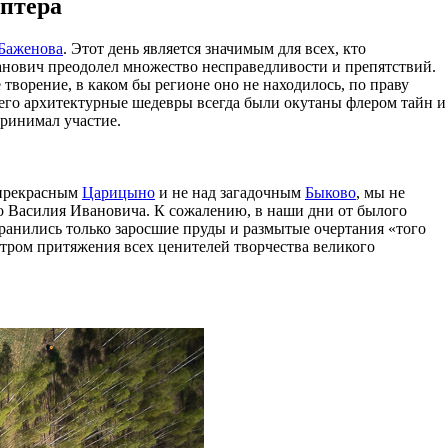
оптера
Баженова
. Этот день является значимым для всех, кто
анович преодолел множество несправедливости и препятствий.
 творение, в каком бы регионе оно не находилось, по праву
его архитектурные шедевры всегда были окутаны флером тайн и
принимал участие.
 прекрасным
Царицыно
и не над загадочным
Быково
, мы не
го Василия Ивановича. К сожалению, в наши дни от былого
хранились только заросшие пруды и размытые очертания «того
ентром притяжения всех ценителей творчества великого