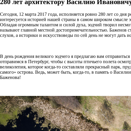
280 лет архитектору Василию Ивановичу
Сегодня, 12 марта 2017 года, исполняется ровно 280 лет со дня
интересуется историей нашей страны в самом широком смысле 
Обладая огромным талантом и силой духа, зодчий творил несмотр
называют главной местной достопримечательностью. Баженов ст
слухов, а историки и искусствоведы по сей день не могут дат
В день рождения великого зодчего я предлагаю вам отправиться
отправимся в Петербург, чтобы с высоты птичьего полета осмот
великолепия, которое когда-то составляли прекрасный парк, пр
самого» острова. Ведь, может быть, когда-то, в память о Васи
Баженова!