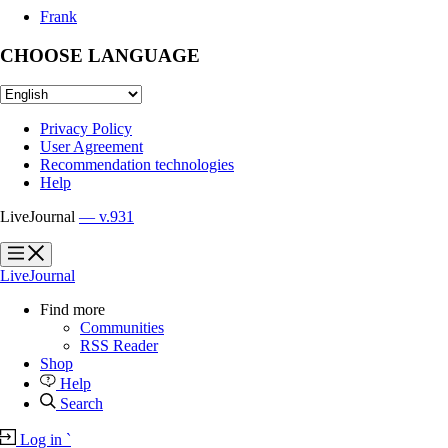
Frank
CHOOSE LANGUAGE
Privacy Policy
User Agreement
Recommendation technologies
Help
LiveJournal
— v.931
?
?
LiveJournal
Find more
Communities
RSS Reader
Shop
Help
Search
Log in
`