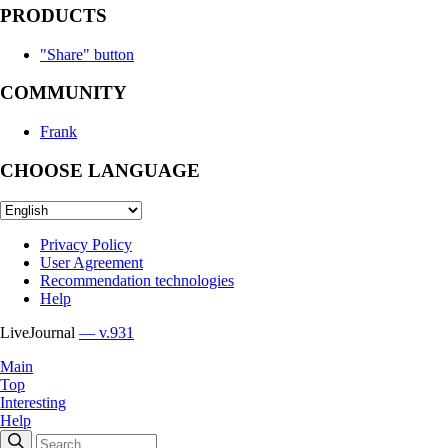
PRODUCTS
"Share" button
COMMUNITY
Frank
CHOOSE LANGUAGE
Privacy Policy
User Agreement
Recommendation technologies
Help
LiveJournal
— v.931
Main
Top
Interesting
Help