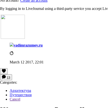
No account?
Create an account
By logging in to LiveJournal using a third-party service you accept Li
vadimrazumov.ru
March 12 2017, 22:01
13
Categories:
Архитектура
Путешествия
Cancel