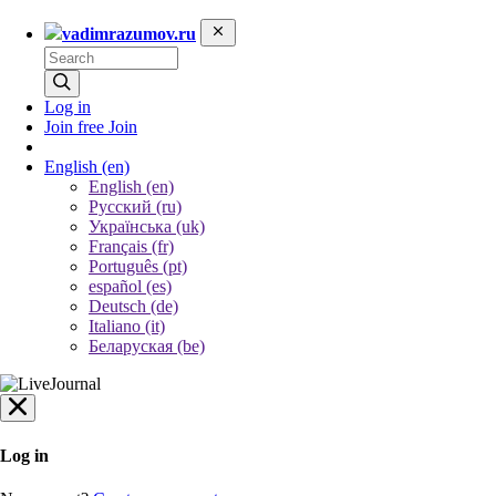
vadimrazumov.ru
Log in
Join free
Join
English
(en)
English (en)
Русский (ru)
Українська (uk)
Français (fr)
Português (pt)
español (es)
Deutsch (de)
Italiano (it)
Беларуская (be)
Log in