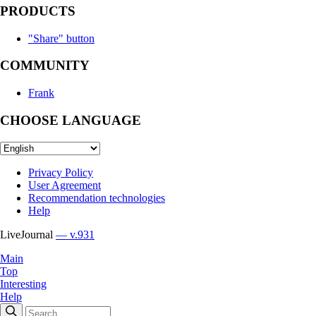
PRODUCTS
"Share" button
COMMUNITY
Frank
CHOOSE LANGUAGE
Privacy Policy
User Agreement
Recommendation technologies
Help
LiveJournal
— v.931
Main
Top
Interesting
Help