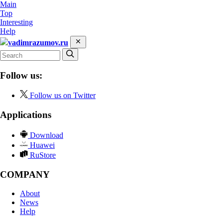
Main
Top
Interesting
Help
vadimrazumov.ru
Follow us:
Follow us on Twitter
Applications
Download
Huawei
RuStore
COMPANY
About
News
Help