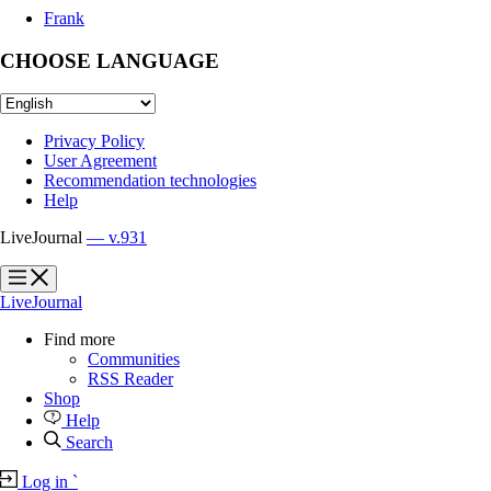
Frank
CHOOSE LANGUAGE
Privacy Policy
User Agreement
Recommendation technologies
Help
LiveJournal
— v.931
?
?
LiveJournal
Find more
Communities
RSS Reader
Shop
Help
Search
Log in
`