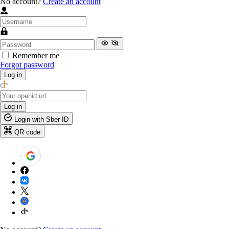
No account?
Create an account
Remember me
Forgot password
Log in
Log in
Login with Sber ID
QR code