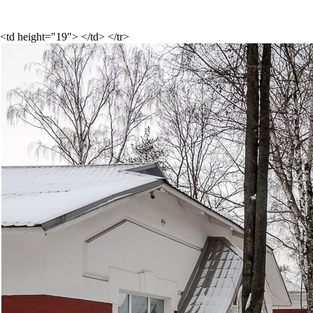
<td height="19"> </td> </tr>