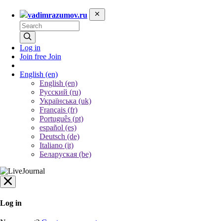
vadimrazumov.ru
Log in
Join free
Join
English
(en)
English (en)
Русский (ru)
Українська (uk)
Français (fr)
Português (pt)
español (es)
Deutsch (de)
Italiano (it)
Беларуская (be)
Log in