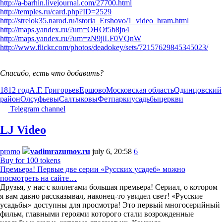
http://a-barhin.livejournal.com/27700.html
http://temples.ru/card.php?ID=2529
http://strelok35.narod.ru/istoria_Ershovo/1_video_hram.html
http://maps.yandex.ru/?um=OHOf5b8jn4
http://maps.yandex.ru/?um=zN9jlLF0VQnW
http://www.flickr.com/photos/deadokey/sets/72157629845345023/
Спасибо, есть что добавить?
1812 год
А.Г. Григорьев
Ершово
Московская область
Одинцовский
район
Олсуфьевы
Салтыковы
Фет
парки
усадьбы
церкви
Telegram channel
LJ Video
promo
vadimrazumov.ru
july 6, 20:58
6
Buy for 100 tokens
Премьера! Первые две серии «Русских усадеб» можно
посмотреть на сайте…
Друзья, у нас с коллегами большая премьера! Сериал, о котором
я вам давно рассказывал, наконец-то увидел свет! «Русские
усадьбы» доступны для просмотра! Это первый многосерийный
фильм, главными героями которого стали возрожденные