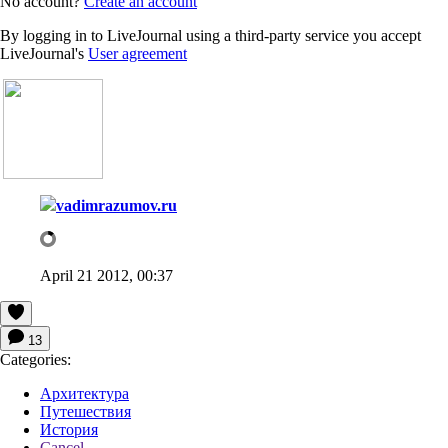
No account?
Create an account
By logging in to LiveJournal using a third-party service you accept
LiveJournal's
User agreement
vadimrazumov.ru
April 21 2012, 00:37
13
Categories:
Архитектура
Путешествия
История
Cancel