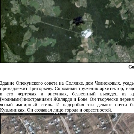
Go
Здание Опекунского совета на Солянке, дом Челноковых, усад
принадлежит Григорьеву. Скромный труженик-архитектор, над
в его чертежах и рисунках, безвестный выходец из кр
[модными]иностранцами Жилярди и Бове. Он творчески перенял
ясный ампирный стиль. И надгробия эти делают почти бес
Кузьминках. Он создавал лицо города и окрестностей.