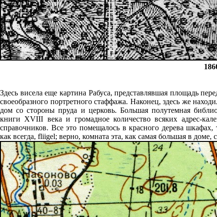
186
Здесь висела еще картина Рабуса, представлявшая площадь пер
своеобразного портретного стаффажа. Наконец, здесь же нахо
дом со стороны пруда и церковь. Большая полутемная библи
книги XVIII века и громадное количество всяких адрес-кал
справочников. Все это помещалось в красного дерева шкафах, 
как всегда, fliigel; верно, комната эта, как самая большая в доме,