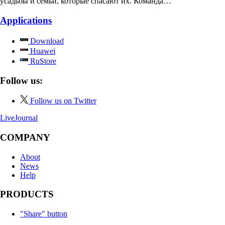
усадьбы и семьи, которые спасают их. Команда…
Applications
Download
Huawei
RuStore
Follow us:
Follow us on Twitter
LiveJournal
COMPANY
About
News
Help
PRODUCTS
"Share" button