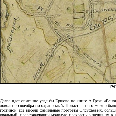
179
Далее идет описание усадьбы Ершово по книге А.Греча «Венок
довольно своеобразно охраняемый. Попасть в него можно было
гостиной, где висели фамильные портреты Олсуфьевых, больш
овальный, представлявший молодую прекрасную женщину в ко