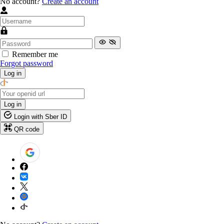
No account?
Create an account
Remember me
Forgot password
Log in
Log in
Login with Sber ID
QR code