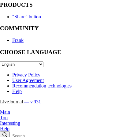
PRODUCTS
"Share" button
COMMUNITY
Frank
CHOOSE LANGUAGE
Privacy Policy
User Agreement
Recommendation technologies
Help
LiveJournal
— v.931
Main
Top
Interesting
Help