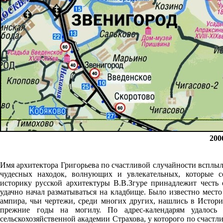
200
Имя архитектора Григорьева по счастливой случайности всплыл
чудесных находок, волнующих и увлекательных, которые со
историку русской архитектуры В.В.Згуре принадлежит честь
удачно начал разматываться на кладбище. Было известно мест
ампира, чьи чертежи, среди многих других, нашлись в Истор
прежние годы на могилу. По адрес-календарям удалось 
сельскохозяйственной академии Страхова, у которого по счаст