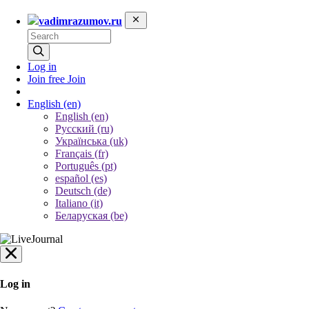
vadimrazumov.ru
Log in
Join free
Join
English
(en)
English (en)
Русский (ru)
Українська (uk)
Français (fr)
Português (pt)
español (es)
Deutsch (de)
Italiano (it)
Беларуская (be)
Log in