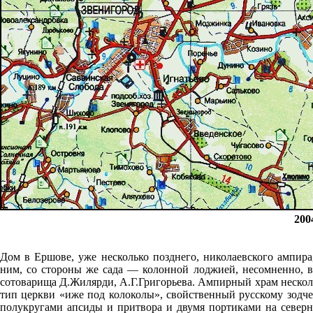
200
Дом в Ершове, уже несколько позднего, николаевского ампир
ним, со стороны же сада — колонной лоджией, несомненно, в
сотоварища Д.Жилярди, А.Г.Григорьева. Ампирный храм нескол
тип церкви «иже под колоколы», свойственный русскому зодч
полукругами апсиды и притвора и двумя портиками на север