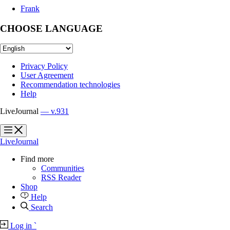
Frank
CHOOSE LANGUAGE
Privacy Policy
User Agreement
Recommendation technologies
Help
LiveJournal
— v.931
?
?
LiveJournal
Find more
Communities
RSS Reader
Shop
Help
Search
Log in
`