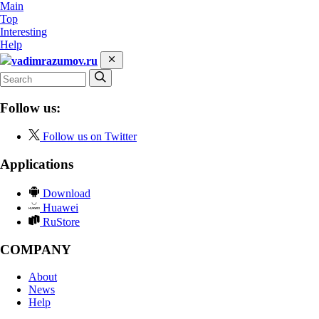
Main
Top
Interesting
Help
vadimrazumov.ru
Follow us:
Follow us on Twitter
Applications
Download
Huawei
RuStore
COMPANY
About
News
Help