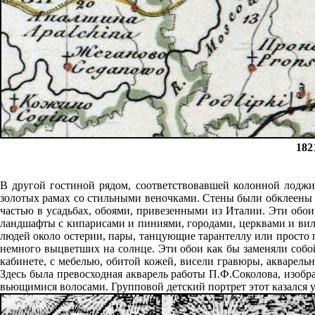
182
В другой гостиной рядом, соответствовавшей колонной лоджи
золотых рамах со стильными веночками. Стены были обклеены 
частью в усадьбах, обоями, привезенными из Италии. Эти обо
ландшафты с кипарисами и пиниями, городами, церквами и ви
людей около остерии, пары, танцующие тарантеллу или просто п
немного выцветших на солнце. Эти обои как бы заменяли собой
кабинете, с мебелью, обитой кожей, висели гравюры, акварел
Здесь была превосходная акварель работы П.Ф.Соколова, изоб
вьющимися волосами. Групповой детский портрет этот казался 