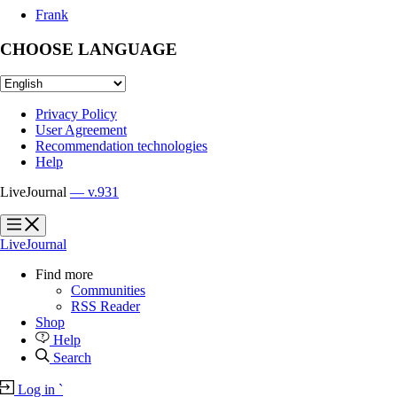
Frank
CHOOSE LANGUAGE
Privacy Policy
User Agreement
Recommendation technologies
Help
LiveJournal
— v.931
?
?
LiveJournal
Find more
Communities
RSS Reader
Shop
Help
Search
Log in
`