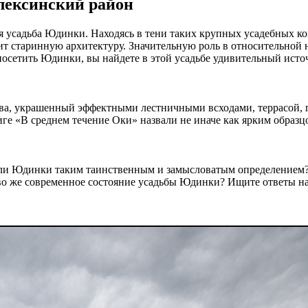
лексинский район
я усадьба Юдинки. Находясь в тени таких крупных усадебных к
нит старинную архитектуру. Значительную роль в относительной н
посетить Юдинки, вы найдете в этой усадьбе удивительный исто
а, украшенный эффектными лестничными всходами, террасой, п
иге «В среднем течение Оки» назвали не иначе как ярким образ
ли Юдинки таким таинственным и замысловатым определением? 
во же современное состояние усадьбы Юдинки? Ищите ответы на 