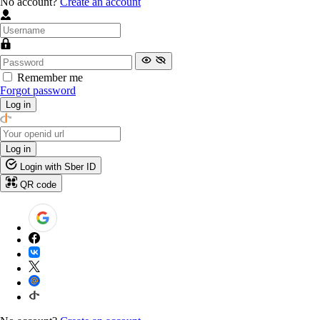
No account?
Create an account
Remember me
Forgot password
Log in
Log in
Login with Sber ID
QR code