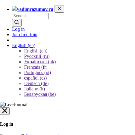
vadimrazumov.ru
Log in
Join free
Join
English
(en)
English (en)
Русский (ru)
Українська (uk)
Français (fr)
Português (pt)
español (es)
Deutsch (de)
Italiano (it)
Беларуская (be)
Log in