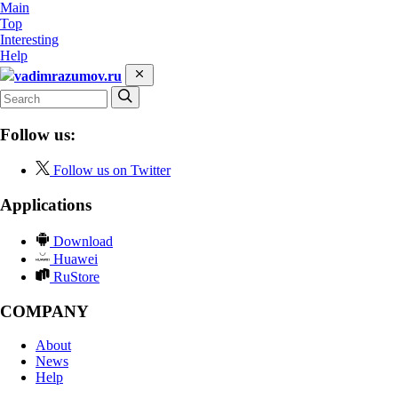
Main
Top
Interesting
Help
vadimrazumov.ru
Follow us:
Follow us on Twitter
Applications
Download
Huawei
RuStore
COMPANY
About
News
Help