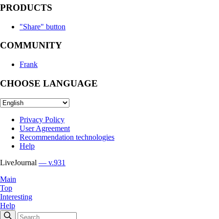
PRODUCTS
"Share" button
COMMUNITY
Frank
CHOOSE LANGUAGE
Privacy Policy
User Agreement
Recommendation technologies
Help
LiveJournal
— v.931
Main
Top
Interesting
Help