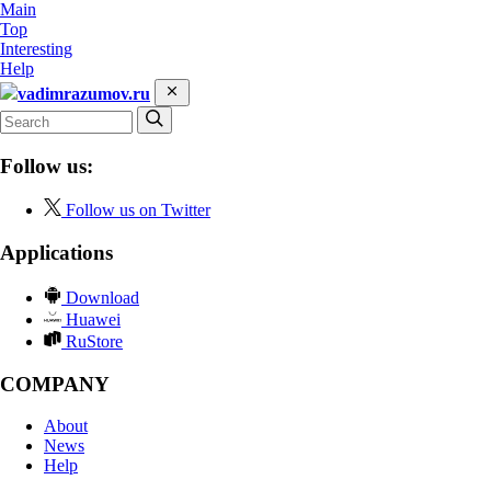
Main
Top
Interesting
Help
vadimrazumov.ru
Follow us:
Follow us on Twitter
Applications
Download
Huawei
RuStore
COMPANY
About
News
Help