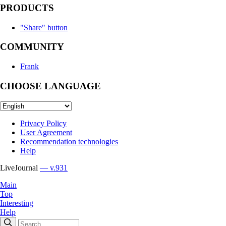
PRODUCTS
"Share" button
COMMUNITY
Frank
CHOOSE LANGUAGE
Privacy Policy
User Agreement
Recommendation technologies
Help
LiveJournal
— v.931
Main
Top
Interesting
Help