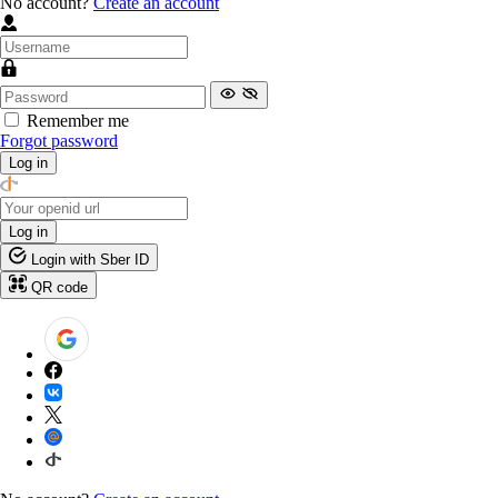
No account?
Create an account
Remember me
Forgot password
Log in
Log in
Login with Sber ID
QR code