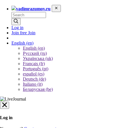
vadimrazumov.ru
Log in
Join free
Join
English
(en)
English (en)
Русский (ru)
Українська (uk)
Français (fr)
Português (pt)
español (es)
Deutsch (de)
Italiano (it)
Беларуская (be)
Log in