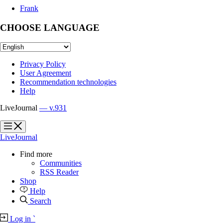
Frank
CHOOSE LANGUAGE
Privacy Policy
User Agreement
Recommendation technologies
Help
LiveJournal
— v.931
?
?
LiveJournal
Find more
Communities
RSS Reader
Shop
Help
Search
Log in
`