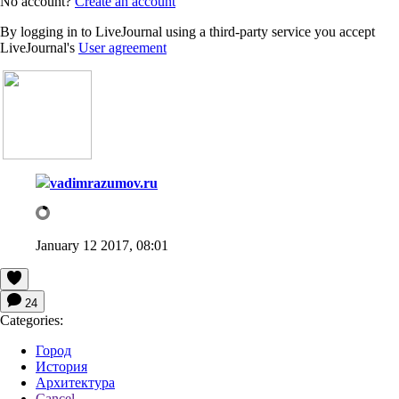
No account?
Create an account
By logging in to LiveJournal using a third-party service you accept
LiveJournal's
User agreement
vadimrazumov.ru
January 12 2017, 08:01
24
Categories:
Город
История
Архитектура
Cancel