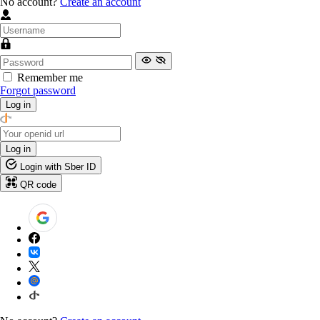
No account?
Create an account
Remember me
Forgot password
Log in
Log in
Login with Sber ID
QR code