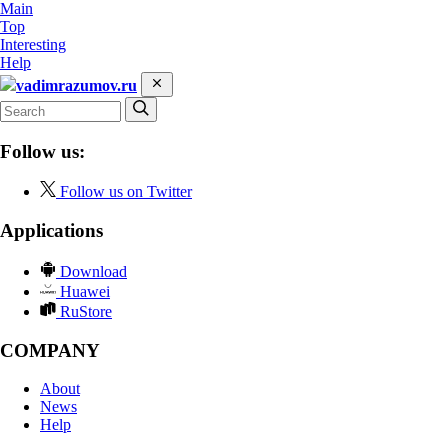
Main
Top
Interesting
Help
vadimrazumov.ru
Follow us:
Follow us on Twitter
Applications
Download
Huawei
RuStore
COMPANY
About
News
Help