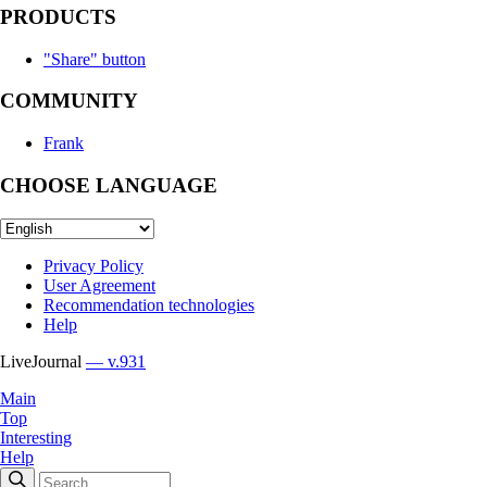
PRODUCTS
"Share" button
COMMUNITY
Frank
CHOOSE LANGUAGE
Privacy Policy
User Agreement
Recommendation technologies
Help
LiveJournal
— v.931
Main
Top
Interesting
Help