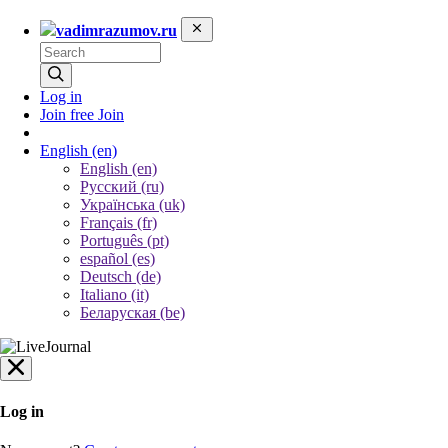
vadimrazumov.ru
Log in
Join free
Join
English
(en)
English (en)
Русский (ru)
Українська (uk)
Français (fr)
Português (pt)
español (es)
Deutsch (de)
Italiano (it)
Беларуская (be)
Log in