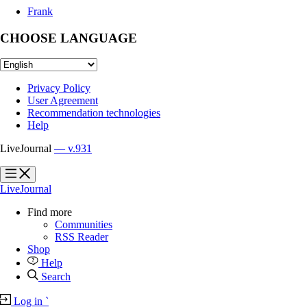
Frank
CHOOSE LANGUAGE
Privacy Policy
User Agreement
Recommendation technologies
Help
LiveJournal
— v.931
?
?
LiveJournal
Find more
Communities
RSS Reader
Shop
Help
Search
Log in
`