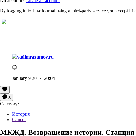
No account?
Create an account
By logging in to LiveJournal using a third-party service you accept Li
vadimrazumov.ru
January 9 2017, 20:04
8
Category:
История
Cancel
МКЖД. Возвращение истории. Станц