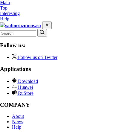
Main
Top
Interesting
Help
vadimrazumov.ru
Follow us:
Follow us on Twitter
Applications
Download
Huawei
RuStore
COMPANY
About
News
Help