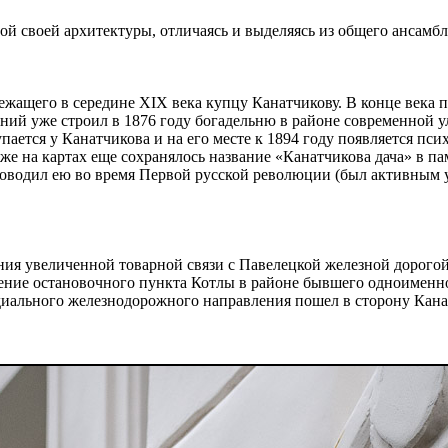
той своей архитектуры, отличаясь и выделяясь из общего ансам
жащего в середине XIX века купцу Канатчикову. В конце века п
ий уже строил в 1876 году богадельню в районе современной ул
упается у Канатчикова и на его месте к 1894 году появляется п
же на картах еще сохранялось название «Канатчикова дача» в па
ководил ею во время Первой русской революции (был активным 
ния увеличенной товарной связи с Павелецкой железной дорого
ие остановочного пункта Котлы в районе бывшего одноименного
 радиального железнодорожного направления пошел в сторону Кан