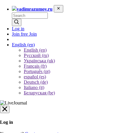
vadimrazumov.ru
Log in
Join free
Join
English
(en)
English (en)
Русский (ru)
Українська (uk)
Français (fr)
Português (pt)
español (es)
Deutsch (de)
Italiano (it)
Беларуская (be)
Log in