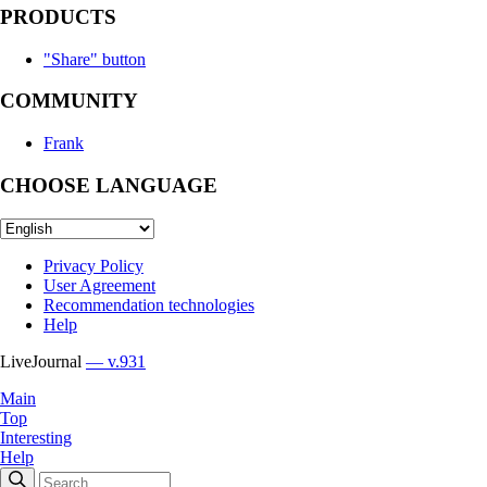
PRODUCTS
"Share" button
COMMUNITY
Frank
CHOOSE LANGUAGE
Privacy Policy
User Agreement
Recommendation technologies
Help
LiveJournal
— v.931
Main
Top
Interesting
Help