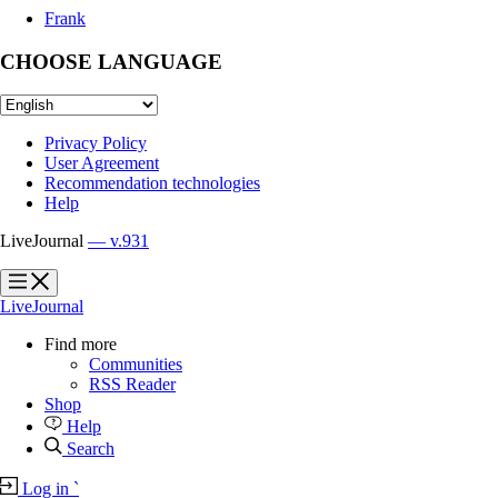
Frank
CHOOSE LANGUAGE
Privacy Policy
User Agreement
Recommendation technologies
Help
LiveJournal
— v.931
?
?
LiveJournal
Find more
Communities
RSS Reader
Shop
Help
Search
Log in
`