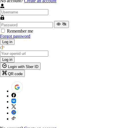
No account?
Create an account
Remember me
Forgot password
Log in
Log in
Login with Sber ID
QR code