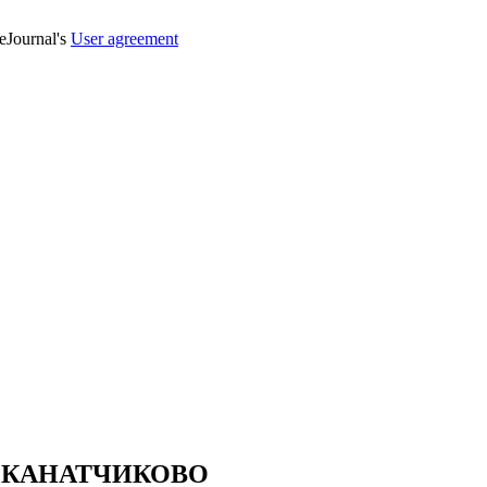
veJournal's
User agreement
ия КАНАТЧИКОВО