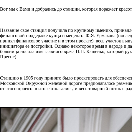
Вот мы с Вами и добрались до станции, которая поражает красо
Название свое станция получила по крупному имению, принадле
финансовой поддержке купца и мецената Ф.Я. Ермакова (последн
принял финансовое участие и в этом проекте), весь участок вык
инициатора ее постройки. Однако некоторое время в народе и да
больница носила имя главного врача П.П. Кащенко, который ру
Пресне).
Станцию к 1905 году принято было проектировать для обеспече
Московской Окружной железной дороге предполагалось размещен
от этого проекта в итоге отказались, и весь товарный поток с