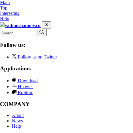
Main
Top
Interesting
Help
vadimrazumov.ru
Follow us:
Follow us on Twitter
Applications
Download
Huawei
RuStore
COMPANY
About
News
Help