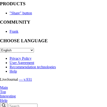
PRODUCTS
"Share" button
COMMUNITY
Frank
CHOOSE LANGUAGE
Privacy Policy
User Agreement
Recommendation technologies
Help
LiveJournal
— v.931
Main
Top
Interesting
Help