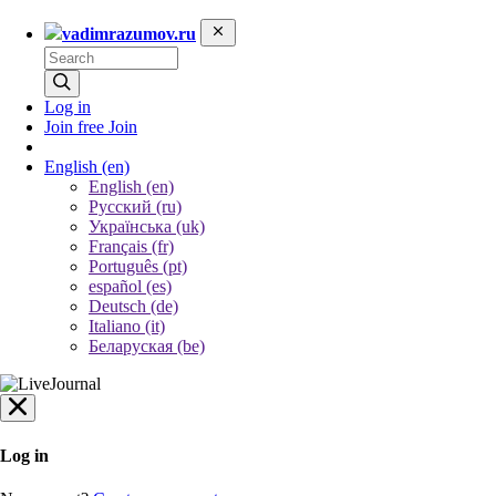
vadimrazumov.ru
Log in
Join free
Join
English
(en)
English (en)
Русский (ru)
Українська (uk)
Français (fr)
Português (pt)
español (es)
Deutsch (de)
Italiano (it)
Беларуская (be)
Log in