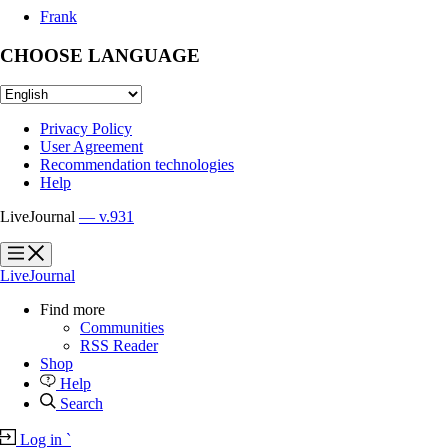
Frank
CHOOSE LANGUAGE
Privacy Policy
User Agreement
Recommendation technologies
Help
LiveJournal
— v.931
?
?
LiveJournal
Find more
Communities
RSS Reader
Shop
Help
Search
Log in
`