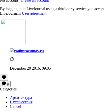
No account?
Create an account
By logging in to LiveJournal using a third-party service you accept
LiveJournal's
User agreement
vadimrazumov.ru
December 20 2016, 09:05
9
Categories:
Архитектура
Путешествия
Cancel