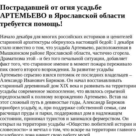
Пострадавшей от огня усадьбе
АРТЕМЬЕВО в Ярославской области
требуется помощь!
Начало декабря для многих российских историков и ценителей
старинной архитектуры обернулось настоящей бедой: 1 декабря
стало известно о том, что усадьба Артемьево, расположенная в
Мышкинском районе Ярославской области, частично сгорела.
Драматизма этой - и без того печальной ситуации, добавляет
факт того, что старинное имение в момент пожара переживало
пик своего второго возрождения. За развитие усадьбы
Артемьево серьезно взялся потомок ее последних владельцев –
Александр Иванович Бирюков. Он начал восстанавливать
старинный деревянный дом XIX века и развивать на территории
усадьбы современное экопоселение, что являлось серьезной
предпосылкой к полному возрождению Артемьево. Встав на
этот сложный путь в девяностые годы, Александр Бирюков
приобрел усадьбу, и, при поддержке собственной семьи, сам
расчищал пруды и парки, поддерживал дом в надлежащем
состоянии, принимал туристов и занимался фермерством. Он
открыл на территории усадьбы «Общество любителей истории и
словесности» и мечтал о том, что вскоре на территории главного
усадебного дома начнет свою работу музей.