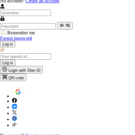
No account?
Create an account
Remember me
Forgot password
Log in
Log in
Login with Sber ID
QR code