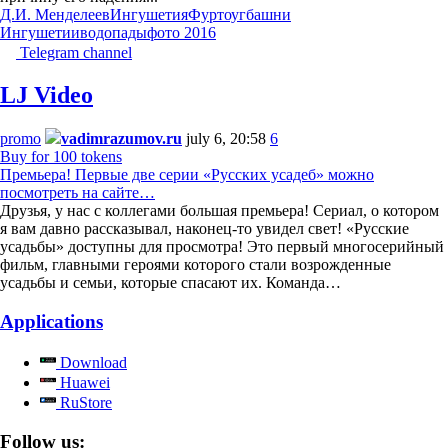
Д.И. Менделеев
Ингушетия
Фуртоуг
башни
Ингушетии
водопады
фото 2016
Telegram channel
LJ Video
promo
vadimrazumov.ru
july 6, 20:58
6
Buy for 100 tokens
Премьера! Первые две серии «Русских усадеб» можно
посмотреть на сайте…
Друзья, у нас с коллегами большая премьера! Сериал, о котором
я вам давно рассказывал, наконец-то увидел свет! «Русские
усадьбы» доступны для просмотра! Это первый многосерийный
фильм, главными героями которого стали возрожденные
усадьбы и семьи, которые спасают их. Команда…
Applications
Download
Huawei
RuStore
Follow us: