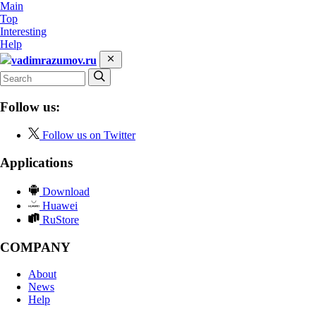
Main
Top
Interesting
Help
vadimrazumov.ru
Follow us:
Follow us on Twitter
Applications
Download
Huawei
RuStore
COMPANY
About
News
Help