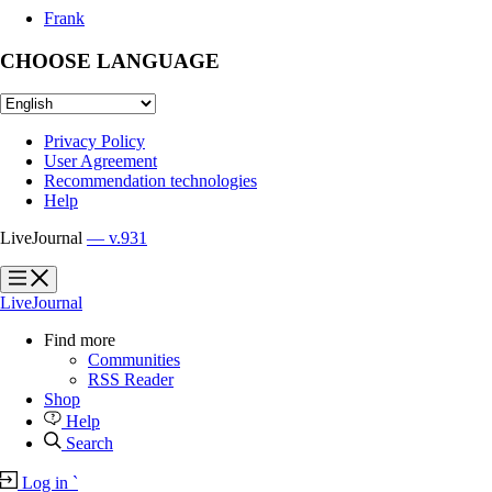
Frank
CHOOSE LANGUAGE
Privacy Policy
User Agreement
Recommendation technologies
Help
LiveJournal
— v.931
?
?
LiveJournal
Find more
Communities
RSS Reader
Shop
Help
Search
Log in
`