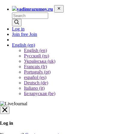
vadimrazumov.ru
Log in
Join free
Join
English
(en)
English (en)
Русский (ru)
Українська (uk)
Français (fr)
Português (pt)
español (es)
Deutsch (de)
Italiano (it)
Беларуская (be)
Log in