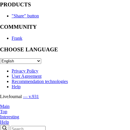
PRODUCTS
"Share" button
COMMUNITY
Frank
CHOOSE LANGUAGE
Privacy Policy
User Agreement
Recommendation technologies
Help
LiveJournal
— v.931
Main
Top
Interesting
Help