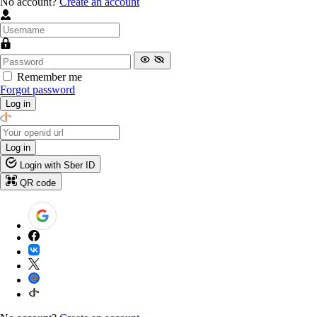
No account?
Create an account
Remember me
Forgot password
Log in
Log in
Login with Sber ID
QR code