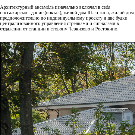
Архитектурный ансамбль изначально включал в себя
пассажирское здание (вокзал), жилой дом III-го типа, жилой дом
предположительно по индивидуальному проекту и две будки
централизованного управления стрелками и сигналами в
отдалении от станции в сторону Черкизово и Ростокино.