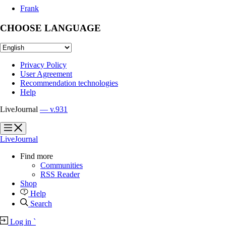
Frank
CHOOSE LANGUAGE
Privacy Policy
User Agreement
Recommendation technologies
Help
LiveJournal
— v.931
?
?
LiveJournal
Find more
Communities
RSS Reader
Shop
Help
Search
Log in
`