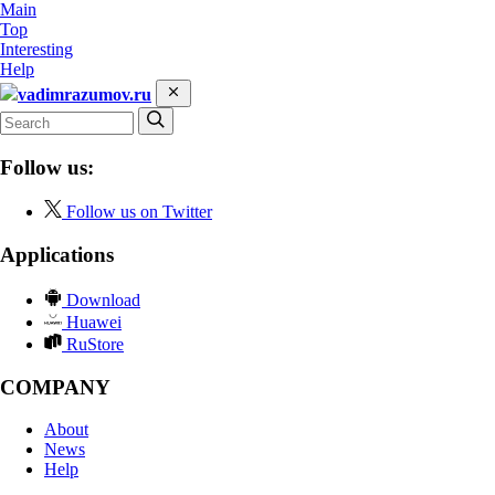
Main
Top
Interesting
Help
vadimrazumov.ru
Follow us:
Follow us on Twitter
Applications
Download
Huawei
RuStore
COMPANY
About
News
Help