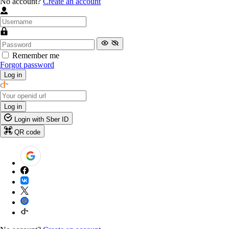
No account?
Create an account
Remember me
Forgot password
Log in
Log in
Login with Sber ID
QR code