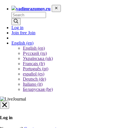
vadimrazumov.ru
Log in
Join free
Join
English
(en)
English (en)
Русский (ru)
Українська (uk)
Français (fr)
Português (pt)
español (es)
Deutsch (de)
Italiano (it)
Беларуская (be)
Log in