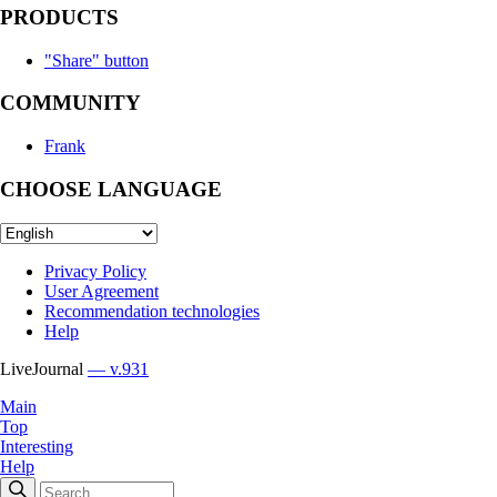
PRODUCTS
"Share" button
COMMUNITY
Frank
CHOOSE LANGUAGE
Privacy Policy
User Agreement
Recommendation technologies
Help
LiveJournal
— v.931
Main
Top
Interesting
Help