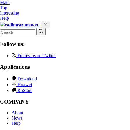
Main
Top
Interesting
Help
vadimrazumov.ru
Follow us:
Follow us on Twitter
Applications
Download
Huawei
RuStore
COMPANY
About
News
Help