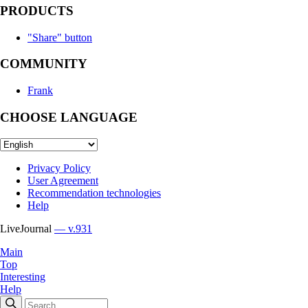
PRODUCTS
"Share" button
COMMUNITY
Frank
CHOOSE LANGUAGE
Privacy Policy
User Agreement
Recommendation technologies
Help
LiveJournal
— v.931
Main
Top
Interesting
Help