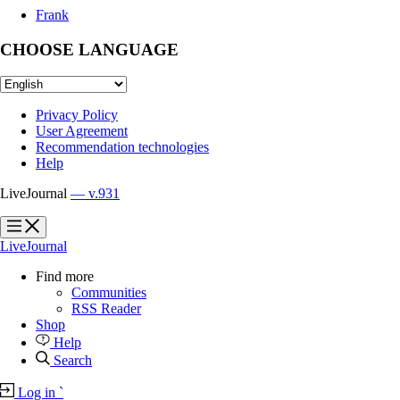
Frank
CHOOSE LANGUAGE
Privacy Policy
User Agreement
Recommendation technologies
Help
LiveJournal
— v.931
?
?
LiveJournal
Find more
Communities
RSS Reader
Shop
Help
Search
Log in
`