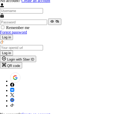
No account?
Create an account
Remember me
Forgot password
Log in
Log in
Login with Sber ID
QR code