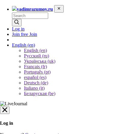
vadimrazumov.ru
Log in
Join free
Join
English
(en)
English (en)
Русский (ru)
Українська (uk)
Français (fr)
Português (pt)
español (es)
Deutsch (de)
Italiano (it)
Беларуская (be)
Log in