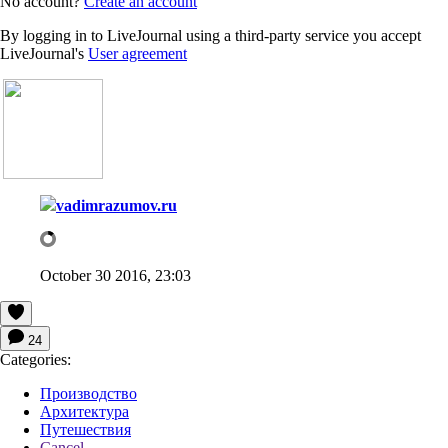
No account?
Create an account
By logging in to LiveJournal using a third-party service you accept
LiveJournal's
User agreement
vadimrazumov.ru
October 30 2016, 23:03
24
Categories:
Производство
Архитектура
Путешествия
Cancel