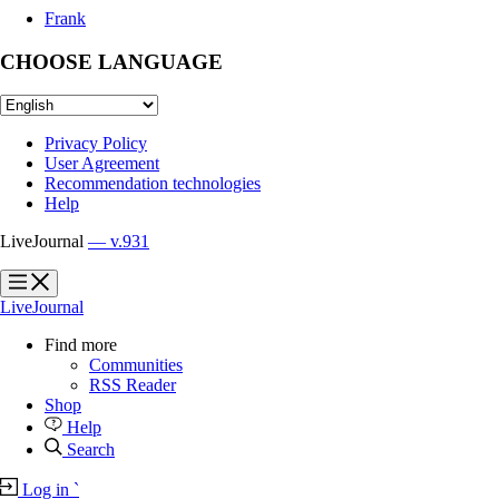
Frank
CHOOSE LANGUAGE
Privacy Policy
User Agreement
Recommendation technologies
Help
LiveJournal
— v.931
?
?
LiveJournal
Find more
Communities
RSS Reader
Shop
Help
Search
Log in
`