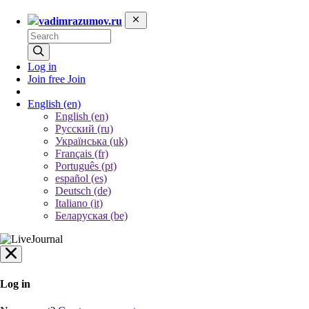
vadimrazumov.ru
Log in
Join free
Join
English
(en)
English (en)
Русский (ru)
Українська (uk)
Français (fr)
Português (pt)
español (es)
Deutsch (de)
Italiano (it)
Беларуская (be)
Log in