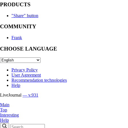
PRODUCTS
"Share" button
COMMUNITY
Frank
CHOOSE LANGUAGE
Privacy Policy
User Agreement
Recommendation technologies
Help
LiveJournal
— v.931
Main
Top
Interesting
Help