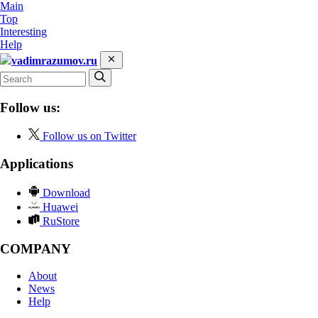
Main
Top
Interesting
Help
vadimrazumov.ru
Follow us:
Follow us on Twitter
Applications
Download
Huawei
RuStore
COMPANY
About
News
Help