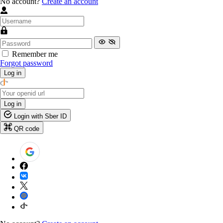
No account?
Create an account
Remember me
Forgot password
Log in
Log in
Login with Sber ID
QR code