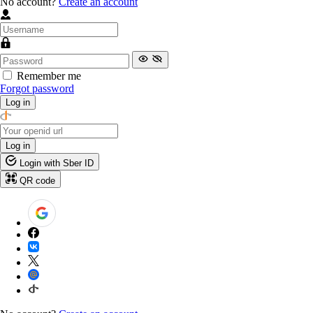
No account?
Create an account
Remember me
Forgot password
Log in
Log in
Login with Sber ID
QR code