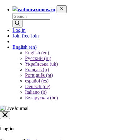
vadimrazumov.ru
Log in
Join free
Join
English
(en)
English (en)
Русский (ru)
Українська (uk)
Français (fr)
Português (pt)
español (es)
Deutsch (de)
Italiano (it)
Беларуская (be)
Log in