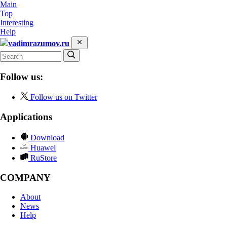
Main
Top
Interesting
Help
vadimrazumov.ru
Follow us:
Follow us on Twitter
Applications
Download
Huawei
RuStore
COMPANY
About
News
Help