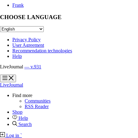
Frank
CHOOSE LANGUAGE
Privacy Policy
User Agreement
Recommendation technologies
Help
LiveJournal
— v.931
?
?
LiveJournal
Find more
Communities
RSS Reader
Shop
Help
Search
Log in
`