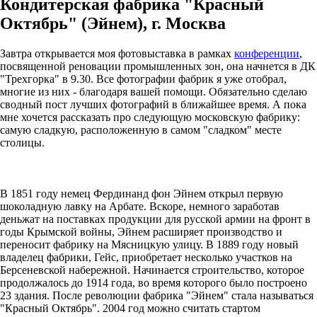
Кондитерская фабрика "Красный
Октябрь" (Эйнем), г. Москва
Завтра открывается моя фотовыставка в рамках
конференции
,
посвященной реновации промышленных зон, она начнется в ДК
"Трехгорка" в 9.30. Все фотографии фабрик я уже отобрал,
многие из них - благодаря вашей помощи. Обязательно сделаю
сводный пост лучших фотографий в ближайшее время. А пока
мне хочется рассказать про следующую московскую фабрику:
самую сладкую, расположенную в самом "сладком" месте
столицы.
В 1851 году немец Фердинанд фон Эйнем открыл первую
шоколадную лавку на Арбате. Вскоре, немного заработав
деньжат на поставках продукции для русской армии на фронт в
годы Крымской войны, Эйнем расширяет производство и
переносит фабрику на Мясницкую улицу. В 1889 году новый
владелец фабрики, Гейс, приобретает несколько участков на
Берсеневской набережной. Начинается строительство, которое
продолжалось до 1914 года, во время которого было построено
23 здания. После революции фабрика "Эйнем" стала называться
"Красный Октябрь". 2004 год можно считать стартом