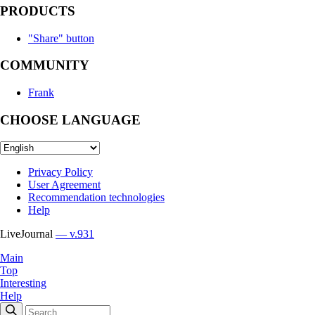
PRODUCTS
"Share" button
COMMUNITY
Frank
CHOOSE LANGUAGE
Privacy Policy
User Agreement
Recommendation technologies
Help
LiveJournal
— v.931
Main
Top
Interesting
Help