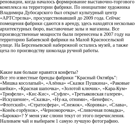
реновации, когда началось формирование выставочно-торгового
комплекса на территории фабрики. По инициативе художника
Владимира Дубосарского был открыт культурный центр
«АРТСтрелка», просуществовавший до 2009 года. Сейчас
помещения фабрики сдаются в аренду, здесь находятся несколько
архитектурных бюро, выставочные залы и магазины. Все
производственные мощности были перенесены в 2007 году на
территорию Бабаевской фабрики на Малой Красносельской
улице. На Берсеньевской набережной остались музей, а также
цеха по производству шоколада ручной работы.
Какие вам больше нравятся конфеты?
Все это известные бренды фабрики "Красный Октябрь":
«Мишка косолапый», «Алёнка» «Сказки Пушкина», «Раковые
шейки», «Красная шапочка», «Золотой ключик», «Кара-Кум»
«Трюфели», «Кис-Кис», «Суфле», «Третьяковская галерея»,
«Искушение», «Сказка», «Ну-ка, отними», «Бенефис»,
«Флотский», «Стратосфера», «Снежок», «Коровка», «Слава»,
«Конёк-горбунок», «Черноморочка», «Сливочная помадка»,
«Барокко»? У меня уже слюни текут от этого перечисления.
Наливаем чай и выбираем 1 самую лучшую фотографию.