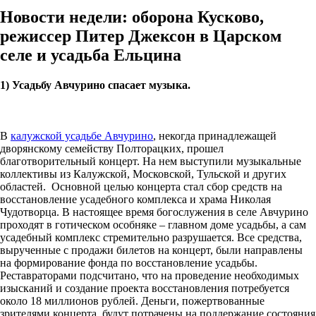
Новости недели: оборона Кусково,
режиссер Питер Джексон в Царском
селе и усадьба Ельцина
1) Усадьбу Авчурино спасает музыка.
В
калужской усадьбе Авчурино
, некогда принадлежащей
дворянскому семейству Полторацких, прошел
благотворительный концерт. На нем выступили музыкальные
коллективы из Калужской, Московской, Тульской и других
областей. Основной целью концерта стал сбор средств на
восстановление усадебного комплекса и храма Николая
Чудотворца. В настоящее время богослужения в селе Авчурино
проходят в готическом особняке – главном доме усадьбы, а сам
усадебный комплекс стремительно разрушается. Все средства,
вырученные с продажи билетов на концерт, были направлены
на формирование фонда по восстановление усадьбы.
Реставраторами подсчитано, что на проведение необходимых
изысканий и создание проекта восстановления потребуется
около 18 миллионов рублей. Деньги, пожертвованные
зрителями концерта, будут потрачены на поддержание состояния