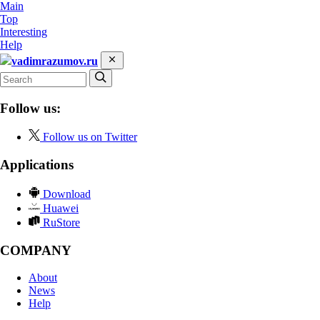
Main
Top
Interesting
Help
vadimrazumov.ru
Follow us:
Follow us on Twitter
Applications
Download
Huawei
RuStore
COMPANY
About
News
Help