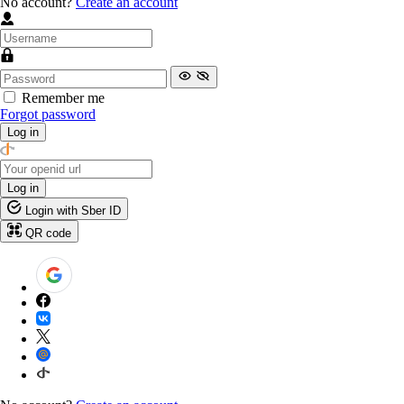
No account?
Create an account
Remember me
Forgot password
Log in
Log in
Login with Sber ID
QR code