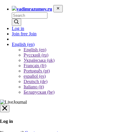
vadimrazumov.ru
Log in
Join free
Join
English
(en)
English (en)
Русский (ru)
Українська (uk)
Français (fr)
Português (pt)
español (es)
Deutsch (de)
Italiano (it)
Беларуская (be)
Log in