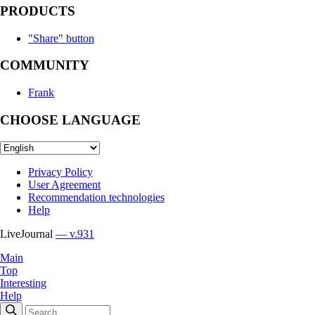
PRODUCTS
"Share" button
COMMUNITY
Frank
CHOOSE LANGUAGE
Privacy Policy
User Agreement
Recommendation technologies
Help
LiveJournal
— v.931
Main
Top
Interesting
Help