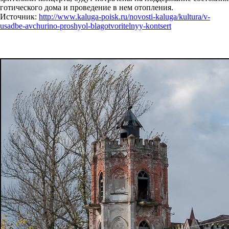
готического дома и проведение в нем отопления.
Источник:
http://www.kaluga-poisk.ru/novosti-kaluga/kultura/v-
usadbe-avchurino-proshyol-blagotvoritelnyy-kontsert