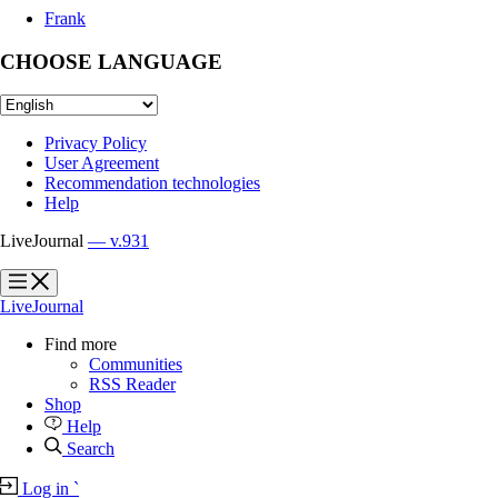
Frank
CHOOSE LANGUAGE
Privacy Policy
User Agreement
Recommendation technologies
Help
LiveJournal
— v.931
?
?
LiveJournal
Find more
Communities
RSS Reader
Shop
Help
Search
Log in
`