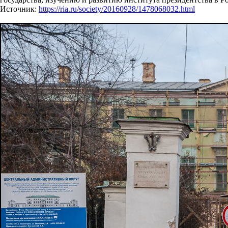
Источник:
https://ria.ru/society/20160928/1478068032.html