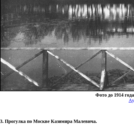
Фото до 1914 год
Ау
3. Прогулка по Москве Казимира Малевича.