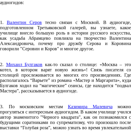
аудиогидов:
1.
Валентин Серов
тесно связан с Москвой. В аудиогиде,
подготовленном Третьяковской галерей, вы узнаете, какое
училище внесло большую роль в истории русского искусства,
как усадьба Абрамцево повлияла на творчество Валентина
Александровича, почему про дружбу Серова и Коровина
говорили "Серовин и Коров" и многое другое.
2.
Михаил Булгаков
как-то сказал о столице: «Москва – эт
котел, в котором варят новую жизнь»! Связь писателя со
столицей прослеживается во многих его произведениях. Где
располагалось “Варьете” из романа «Мастер и Маргарита», куда
Булгаков ходил на “магические” сеансы, где находится “подвал
Мастера”, рассказывается в аудиогиде.
3. По московским местам
Казимира Малевича
можно
прогуляться с интересным аудиогидом. В каком училище учился
автор знаменитого "Черного квадрата", как он познакомился с
будущими соратниками по супрематизму, что произошло после
выставки “Голубая роза”, можно узнать во время увлекательной