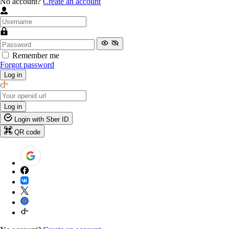
No account?
Create an account
Remember me
Forgot password
Log in
Log in
Login with Sber ID
QR code