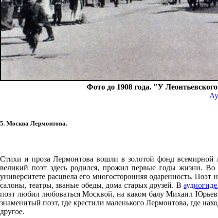
Фото до 1908 года. "У Леонтьевског
Ау
5. Москва Лермонтова.
Стихи и проза Лермонтова вошли в золотой фонд всемирной л
великий поэт здесь родился, прожил первые годы жизни. Во
университете расцвела его многосторонняя одаренность. Поэт 
салоны, театры, званые обеды, дома старых друзей. В
аудиогиде
поэт любил любоваться Москвой, на каком балу Михаил Юрьеви
знаменитый поэт, где крестили маленького Лермонтова, где нах
другое.