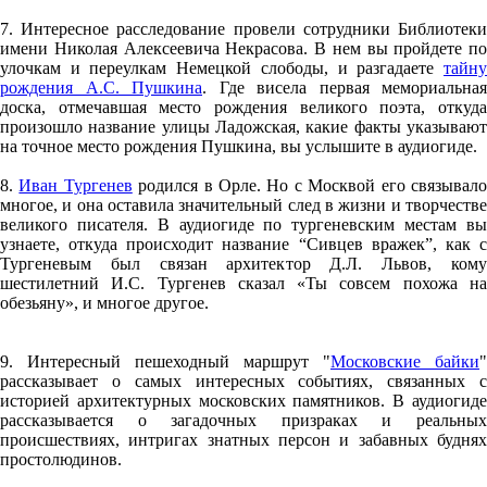
7. Интересное расследование провели сотрудники Библиотеки
имени Николая Алексеевича Некрасова. В нем вы пройдете по
улочкам и переулкам Немецкой слободы, и разгадаете
тайну
рождения А.С. Пушкина
. Где висела первая мемориальная
доска, отмечавшая место рождения великого поэта, откуда
произошло название улицы Ладожская, какие факты указывают
на точное место рождения Пушкина, вы услышите в аудиогиде.
8.
Иван Тургенев
родился в Орле. Но с Москвой его связывал
многое, и она оставила значительный след в жизни и творчестве
великого писателя. В аудиогиде по тургеневским местам вы
узнаете, откуда происходит название “Сивцев вражек”, как с
Тургеневым был связан архитектор Д.Л. Львов, кому
шестилетний И.С. Тургенев сказал «Ты совсем похожа на
обезьяну», и многое другое.
9. Интересный пешеходный маршрут "
Московские байки
"
рассказывает о самых интересных событиях, связанных с
историей архитектурных московских памятников. В аудиогиде
рассказывается о загадочных призраках и реальных
происшествиях, интригах знатных персон и забавных буднях
простолюдинов.