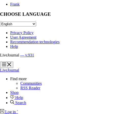
Frank
CHOOSE LANGUAGE
Privacy Policy
User Agreement
Recommendation technologies
Help
LiveJournal
— v.931
?
?
LiveJournal
Find more
Communities
RSS Reader
Shop
Help
Search
Log in
`