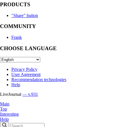
PRODUCTS
"Share" button
COMMUNITY
Frank
CHOOSE LANGUAGE
Privacy Policy
User Agreement
Recommendation technologies
Help
LiveJournal
— v.931
Main
Top
Interesting
Help