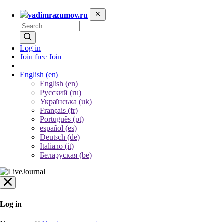
vadimrazumov.ru
Log in
Join free
Join
English
(en)
English (en)
Русский (ru)
Українська (uk)
Français (fr)
Português (pt)
español (es)
Deutsch (de)
Italiano (it)
Беларуская (be)
Log in