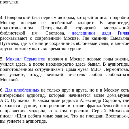
прогулки.
4. Гиляровский был первым автором, который описал подробно
Москву, передав ее особенный колорит. В аудиогиде,
подготовленном Центральной городской молодежной
библиотекой им. Светлова,
наследники дяди Гиля
рассказывают о современной Москве. Где казнили Емельяна
Пугачева, где в столице сохранились яблоневые сады, и многое
другое можно узнать во время экскурсии.
5.
Михаил Лермонтов
прожил в Москве первые годы жизни,
учился здесь, а после неоднократно здесь бывал. В аудиогиде,
подготовленном сотрудниками Дома-музея М.Ю. Лермонтова,
вы узнаете, откуда великий писатель любил любоваться
Москвой.
6.
Для влюбленных
не только друг в друга, но и в Москву, ест
интересный аудиогид, который начинается возле дома-музея
А.С. Пушкина. В каком доме родился Александр Скрябин, где
находится здание, построенное в стиле франко-бельгийского
направления модерна, о каком строении Сергей Михалков
писал: «Шли ребята мимо зданья, Что на площади Восстанья»,
вы узнаете в аудиогиде.