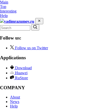
Main
Top
Interesting
Help
vadimrazumov.ru
Follow us:
Follow us on Twitter
Applications
Download
Huawei
RuStore
COMPANY
About
News
Help