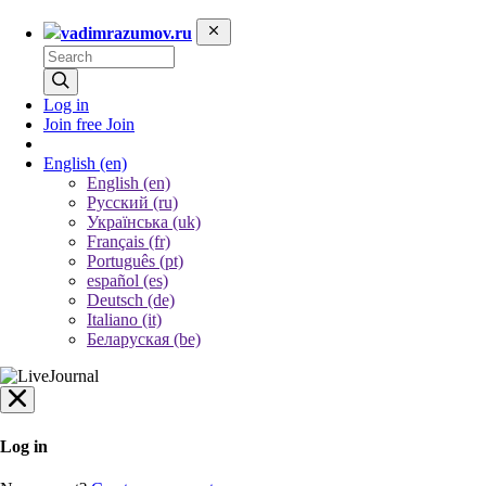
vadimrazumov.ru
Log in
Join free
Join
English
(en)
English (en)
Русский (ru)
Українська (uk)
Français (fr)
Português (pt)
español (es)
Deutsch (de)
Italiano (it)
Беларуская (be)
Log in