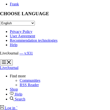
Frank
CHOOSE LANGUAGE
Privacy Policy
User Agreement
Recommendation technologies
Help
LiveJournal
— v.931
?
?
LiveJournal
Find more
Communities
RSS Reader
Shop
Help
Search
Log in
`