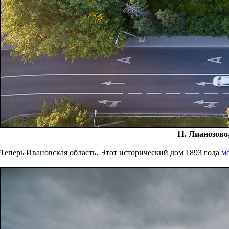
11. Лианозово
Теперь Ивановская область. Этот исторический дом 1893 года
м