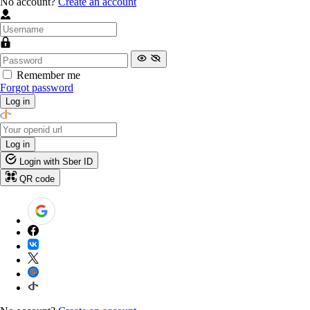
No account?
Create an account
Remember me
Forgot password
Log in
Log in
Login with Sber ID
QR code