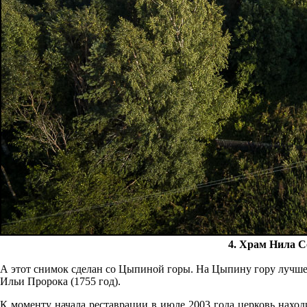
4. Храм Нила С
А этот снимок сделан со Цыпиной горы. На Цыпину гору лучше н
Ильи Пророка (1755 год).
К моменту начала реставрации в июле 2003 года церковь находи