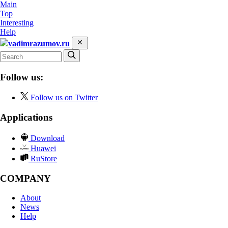
Main
Top
Interesting
Help
vadimrazumov.ru
Follow us:
Follow us on Twitter
Applications
Download
Huawei
RuStore
COMPANY
About
News
Help