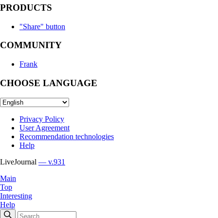
PRODUCTS
"Share" button
COMMUNITY
Frank
CHOOSE LANGUAGE
Privacy Policy
User Agreement
Recommendation technologies
Help
LiveJournal
— v.931
Main
Top
Interesting
Help