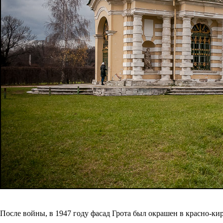
После войны, в 1947 году фасад Грота был окрашен в красно-ки