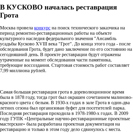
В КУСКОВО началась реставрация
Грота
Москва провела
конкурс
на поиск технического заказчика на
период ремонтно-реставрационных работы на объекте
культурного наследия федерального значения "Ансамбль
усадьбы Кусково ХVIII века "Грот". До конца этого года - после
обследования Грота, будет дано заключение по его состоянию на
сегодняшний день. В проекте реставрации будут отражены
утраченные на момент обследования части памятника,
требующие воссоздания. Стартовая стоимость работ составляет
7,99 миллиона рублей.
Самая большая реставрация грота в дореволюционное время
была в 1878 году, тогда грот был окрашен сочетанием малиново-
красного цвета с белым. В 1930-х годах в зале Грота в один-два
летних сезона был организован буфет для посетителей парка.
Последняя реставрация проходила в 1978-1980-х годах. В 2009
году ГУПК «Центральные научно-реставрационные проектные
мастерские» была разработана проектная документация на
реставрацию и только в этом году дело сдвинулось с места.