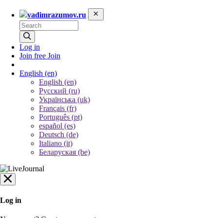
vadimrazumov.ru
Log in
Join free
Join
English
(en)
English (en)
Русский (ru)
Українська (uk)
Français (fr)
Português (pt)
español (es)
Deutsch (de)
Italiano (it)
Беларуская (be)
Log in