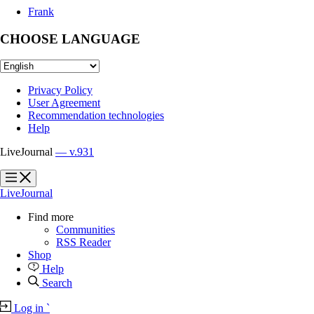
Frank
CHOOSE LANGUAGE
Privacy Policy
User Agreement
Recommendation technologies
Help
LiveJournal
— v.931
?
?
LiveJournal
Find more
Communities
RSS Reader
Shop
Help
Search
Log in
`