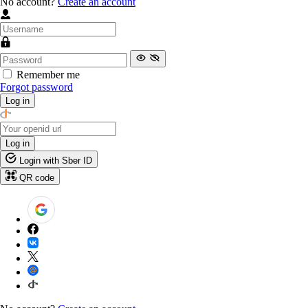
No account?
Create an account
Remember me
Forgot password
Log in
Log in
Login with Sber ID
QR code