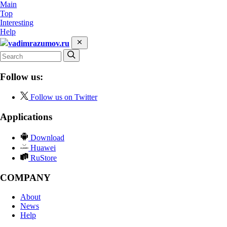
Main
Top
Interesting
Help
vadimrazumov.ru
Follow us:
Follow us on Twitter
Applications
Download
Huawei
RuStore
COMPANY
About
News
Help