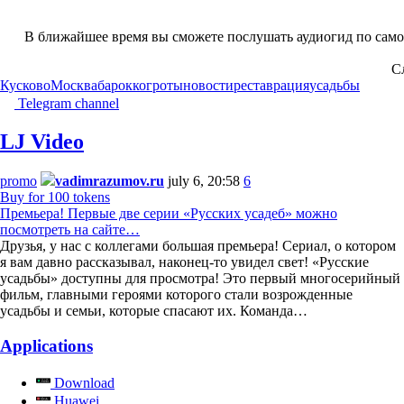
В ближайшее время вы сможете послушать аудиогид по само
С
Кусково
Москва
барокко
гроты
новости
реставрация
усадьбы
Telegram channel
LJ Video
promo
vadimrazumov.ru
july 6, 20:58
6
Buy for 100 tokens
Премьера! Первые две серии «Русских усадеб» можно
посмотреть на сайте…
Друзья, у нас с коллегами большая премьера! Сериал, о котором
я вам давно рассказывал, наконец-то увидел свет! «Русские
усадьбы» доступны для просмотра! Это первый многосерийный
фильм, главными героями которого стали возрожденные
усадьбы и семьи, которые спасают их. Команда…
Applications
Download
Huawei