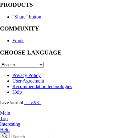
PRODUCTS
"Share" button
COMMUNITY
Frank
CHOOSE LANGUAGE
Privacy Policy
User Agreement
Recommendation technologies
Help
LiveJournal
— v.931
Main
Top
Interesting
Help