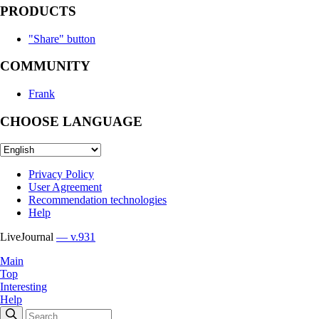
PRODUCTS
"Share" button
COMMUNITY
Frank
CHOOSE LANGUAGE
Privacy Policy
User Agreement
Recommendation technologies
Help
LiveJournal
— v.931
Main
Top
Interesting
Help