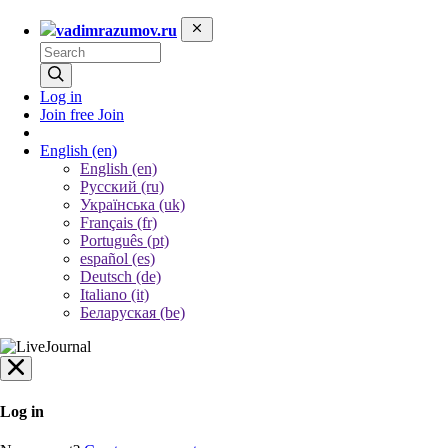
vadimrazumov.ru
Log in
Join free
Join
English
(en)
English (en)
Русский (ru)
Українська (uk)
Français (fr)
Português (pt)
español (es)
Deutsch (de)
Italiano (it)
Беларуская (be)
Log in