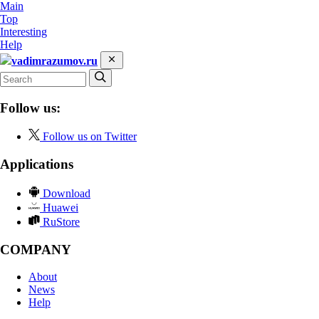
Main
Top
Interesting
Help
vadimrazumov.ru
Follow us:
Follow us on Twitter
Applications
Download
Huawei
RuStore
COMPANY
About
News
Help