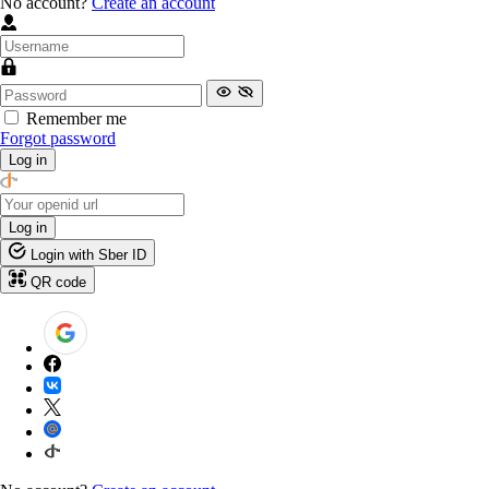
No account?
Create an account
Remember me
Forgot password
Log in
Log in
Login with Sber ID
QR code