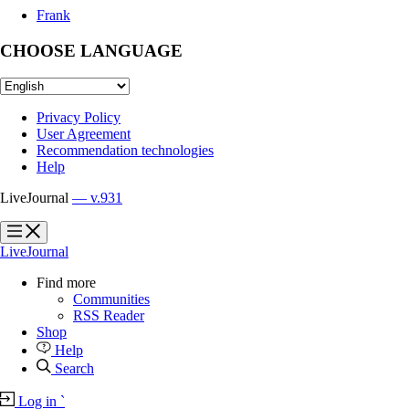
Frank
CHOOSE LANGUAGE
Privacy Policy
User Agreement
Recommendation technologies
Help
LiveJournal
— v.931
?
?
LiveJournal
Find more
Communities
RSS Reader
Shop
Help
Search
Log in
`