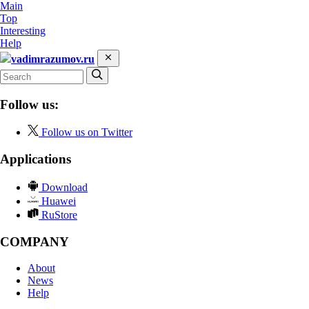
Main
Top
Interesting
Help
vadimrazumov.ru
Follow us:
Follow us on Twitter
Applications
Download
Huawei
RuStore
COMPANY
About
News
Help