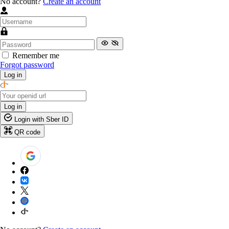
No account?
Create an account
Remember me
Forgot password
Log in
Log in
Login with Sber ID
QR code