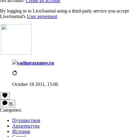
No account?
Create an account
By logging in to LiveJournal using a third-party service you accept
LiveJournal's
User agreement
vadimrazumov.ru
October 18 2011, 15:06
35
Categories:
Путешествия
Архитектура
История
Cancel