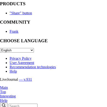
PRODUCTS
"Share" button
COMMUNITY
Frank
CHOOSE LANGUAGE
Privacy Policy
User Agreement
Recommendation technologies
Help
LiveJournal
— v.931
Main
Top
Interesting
Help