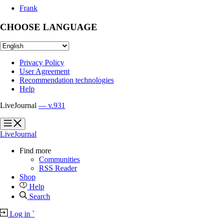
Frank
CHOOSE LANGUAGE
Privacy Policy
User Agreement
Recommendation technologies
Help
LiveJournal
— v.931
?
?
LiveJournal
Find more
Communities
RSS Reader
Shop
Help
Search
Log in
`