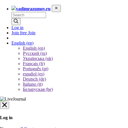
vadimrazumov.ru
Log in
Join free
Join
English
(en)
English (en)
Русский (ru)
Українська (uk)
Français (fr)
Português (pt)
español (es)
Deutsch (de)
Italiano (it)
Беларуская (be)
Log in