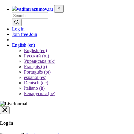
vadimrazumov.ru
Log in
Join free
Join
English
(en)
English (en)
Русский (ru)
Українська (uk)
Français (fr)
Português (pt)
español (es)
Deutsch (de)
Italiano (it)
Беларуская (be)
Log in