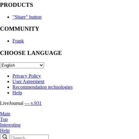
PRODUCTS
"Share" button
COMMUNITY
Frank
CHOOSE LANGUAGE
Privacy Policy
User Agreement
Recommendation technologies
Help
LiveJournal
— v.931
Main
Top
Interesting
Help