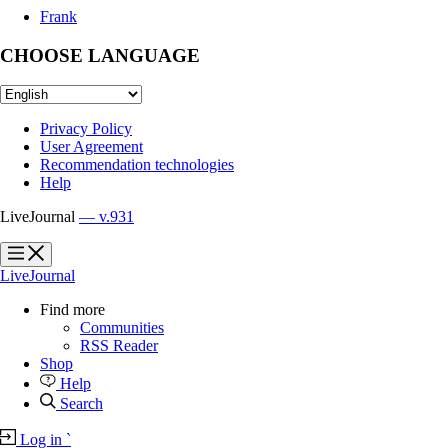
Frank
CHOOSE LANGUAGE
Privacy Policy
User Agreement
Recommendation technologies
Help
LiveJournal
— v.931
?
?
LiveJournal
Find more
Communities
RSS Reader
Shop
Help
Search
Log in
`