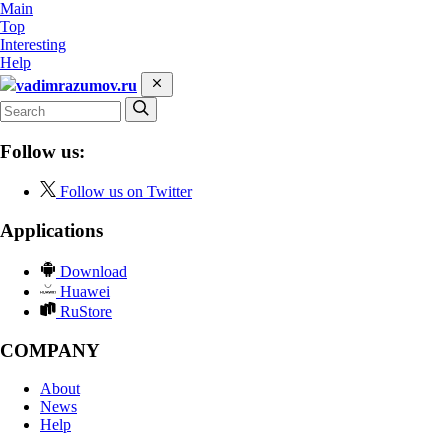
Main
Top
Interesting
Help
vadimrazumov.ru
Follow us:
Follow us on Twitter
Applications
Download
Huawei
RuStore
COMPANY
About
News
Help