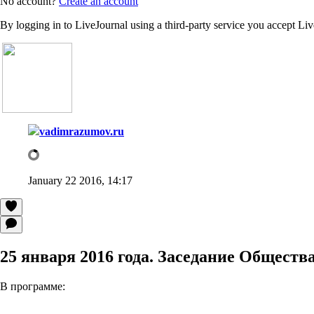
No account?
Create an account
By logging in to LiveJournal using a third-party service you accept Li
vadimrazumov.ru
January 22 2016, 14:17
25 января 2016 года. Заседание Общест
В программе: