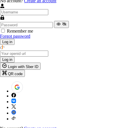
No account?
Create an account
Remember me
Forgot password
Log in
Log in
Login with Sber ID
QR code