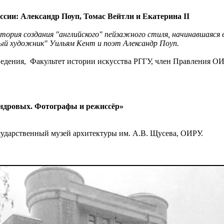
ссии: Александр Поуп, Томас Вейтли и Екатерина II
ория создания "английского" пейзажного стиля, начинавшаяся в 
вый художник" Уильям Кент и поэт Александр Поуп.
оведения, Факультет истории искусства РГГУ, член Правления О
андровых. Фотографы и режиссёр»
осударственный музей архитектуры им. А.В. Щусева, ОИРУ.