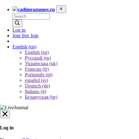
vadimrazumov.ru
Log in
Join free
Join
English
(en)
English (en)
Русский (ru)
Українська (uk)
Français (fr)
Português (pt)
español (es)
Deutsch (de)
Italiano (it)
Беларуская (be)
Log in