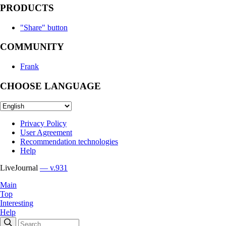
PRODUCTS
"Share" button
COMMUNITY
Frank
CHOOSE LANGUAGE
Privacy Policy
User Agreement
Recommendation technologies
Help
LiveJournal
— v.931
Main
Top
Interesting
Help