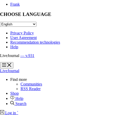
Frank
CHOOSE LANGUAGE
Privacy Policy
User Agreement
Recommendation technologies
Help
LiveJournal
— v.931
?
?
LiveJournal
Find more
Communities
RSS Reader
Shop
Help
Search
Log in
`