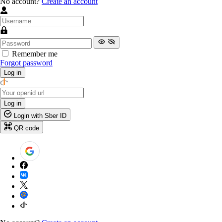
No account?
Create an account
Remember me
Forgot password
Log in
Log in
Login with Sber ID
QR code