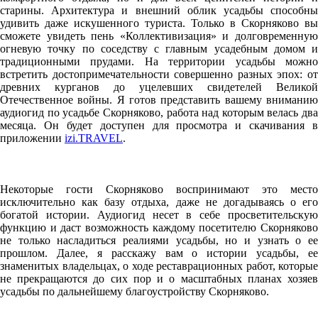
старины. Архитектура и внешний облик усадьбы способны
удивить даже искушенного туриста. Только в Скорняково вы
сможете увидеть пень «Коллективизация» и долговременную
огневую точку по соседству с главным усадебным домом и
традиционными прудами. На территории усадьбы можно
встретить достопримечательности совершенно разных эпох: от
древних курганов до уцелевших свидетелей Великой
Отечественное войны. Я готов представить вашему вниманию
аудиогид по усадьбе Скорняково, работа над которым велась два
месяца. Он будет доступен для просмотра и скачивания в
приложении
izi.TRAVEL
.
Некоторые гости Скорняково воспринимают это место
исключительно как базу отдыха, даже не догадываясь о его
богатой истории. Аудиогид несет в себе просветительскую
функцию и даст возможность каждому посетителю Скорняково
не только насладиться реалиями усадьбы, но и узнать о ее
прошлом. Далее, я расскажу вам о истории усадьбы, ее
знаменитых владельцах, о ходе реставрационных работ, которые
не прекращаются до сих пор и о масштабных планах хозяев
усадьбы по дальнейшему благоустройству Скорняково.