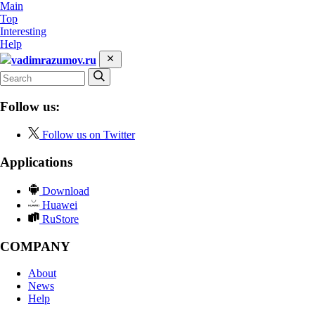
Main
Top
Interesting
Help
vadimrazumov.ru
Follow us:
Follow us on Twitter
Applications
Download
Huawei
RuStore
COMPANY
About
News
Help