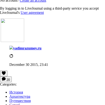
No account?
Create an account
By logging in to LiveJournal using a third-party service you accept
LiveJournal's
User agreement
vadimrazumov.ru
December 30 2015, 23:41
20
Categories:
История
Архитектура
Путешествия
Cancel