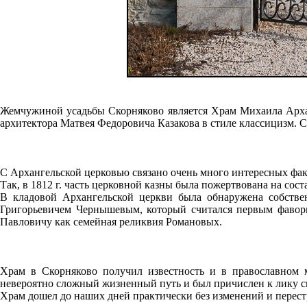
Жемчужиной усадьбы Скорняково является Храм Михаила Арханг
архитектора Матвея Федоровича Казакова в стиле классицизм. С
С Архангельской церковью связано очень много интересных фак
Так, в 1812 г. часть церковной казны была пожертвована на со
В кладовой Архангельской церкви была обнаружена собств
Григорьевичем Чернышевым, который считался первым фавор
Павловичу как семейная реликвия Романовых.
Храм в Скорняково получил известность и в православном 
невероятно сложный жизненный путь и был причислен к лику св
Храм дошел до наших дней практически без изменений и перестро