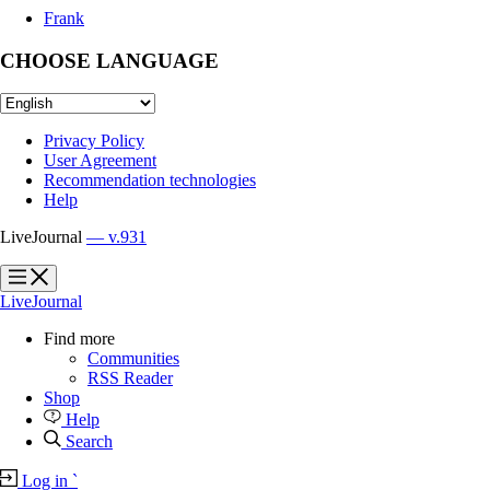
Frank
CHOOSE LANGUAGE
Privacy Policy
User Agreement
Recommendation technologies
Help
LiveJournal
— v.931
?
?
LiveJournal
Find more
Communities
RSS Reader
Shop
Help
Search
Log in
`