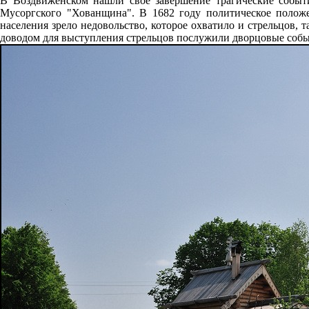
В Воздвиженском нашли свое завершение трагические событ
Мусоргского "Хованщина". В 1682 году политическое положе
населения зрело недовольство, которое охватило и стрельцов,
доводом для выступления стрельцов послужили дворцовые соб