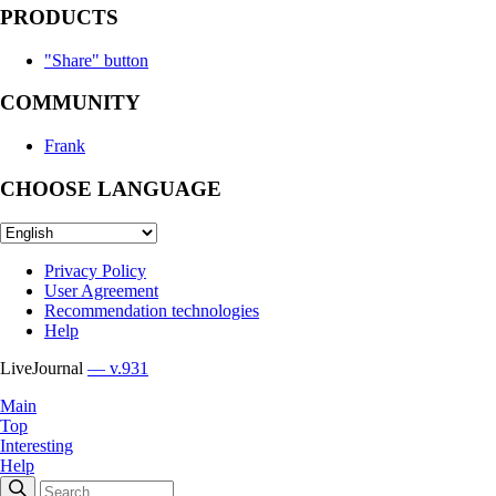
PRODUCTS
"Share" button
COMMUNITY
Frank
CHOOSE LANGUAGE
Privacy Policy
User Agreement
Recommendation technologies
Help
LiveJournal
— v.931
Main
Top
Interesting
Help