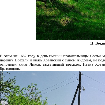
11. Возд
В этом же 1682 году в день именин правительницы Софьи мо
царевну. Поехали и князь Хованский с сыном Андреем, не под
отправлен князь Лыков, захвативший врасплох Ивана Хован
Братовщины.