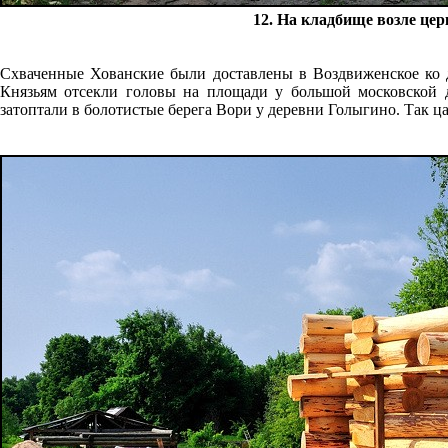
12. На кладбище возле це
Схваченные Хованские были доставлены в Воздвиженское ко д
Князьям отсекли головы на площади у большой московской д
затоптали в болотистые берега Вори у деревни Голыгино. Так 