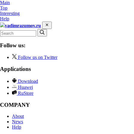
Main
Top
Interesting
Help
vadimrazumov.ru
Follow us:
Follow us on Twitter
Applications
Download
Huawei
RuStore
COMPANY
About
News
Help