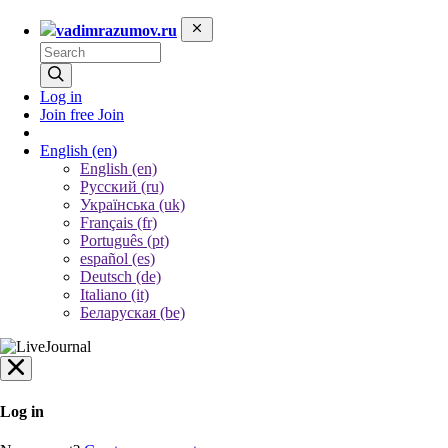
vadimrazumov.ru
Log in
Join free
Join
English
(en)
English (en)
Русский (ru)
Українська (uk)
Français (fr)
Português (pt)
español (es)
Deutsch (de)
Italiano (it)
Беларуская (be)
Log in