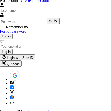
No account?
Create an account
Remember me
Forgot password
Log in
Log in
Login with Sber ID
QR code