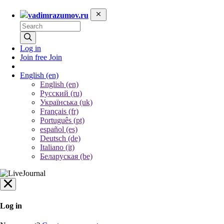
vadimrazumov.ru
Log in
Join free
Join
English
(en)
English (en)
Русский (ru)
Українська (uk)
Français (fr)
Português (pt)
español (es)
Deutsch (de)
Italiano (it)
Беларуская (be)
Log in