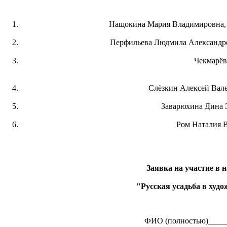
Нащокина Мария Владимировна, з
Перфильева Людмила Александров
Чекмарёв
Слёзкин Алексей Вале
Заварюхина Дина Э
Ром Наталия В
Заявка на участие в 
"Русская усадьба в худ
ФИО (полностью)_____