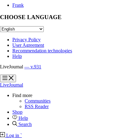
Frank
CHOOSE LANGUAGE
Privacy Policy
User Agreement
Recommendation technologies
Help
LiveJournal
— v.931
?
?
LiveJournal
Find more
Communities
RSS Reader
Shop
Help
Search
Log in
`