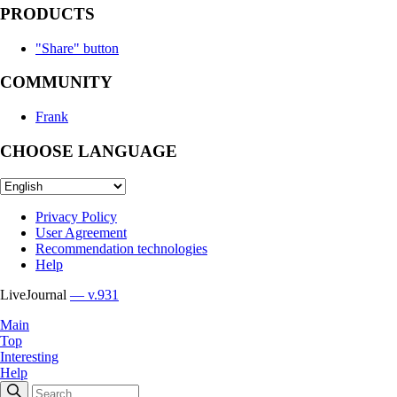
PRODUCTS
"Share" button
COMMUNITY
Frank
CHOOSE LANGUAGE
Privacy Policy
User Agreement
Recommendation technologies
Help
LiveJournal
— v.931
Main
Top
Interesting
Help