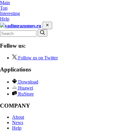
Main
Top
Interesting
Help
vadimrazumov.ru
Follow us:
Follow us on Twitter
Applications
Download
Huawei
RuStore
COMPANY
About
News
Help