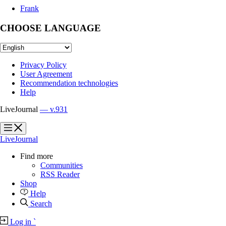
Frank
CHOOSE LANGUAGE
Privacy Policy
User Agreement
Recommendation technologies
Help
LiveJournal
— v.931
?
?
LiveJournal
Find more
Communities
RSS Reader
Shop
Help
Search
Log in
`