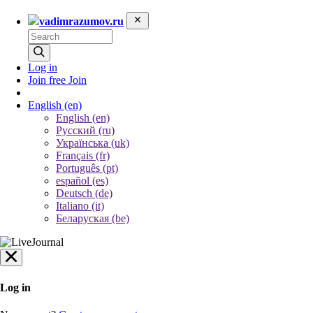
vadimrazumov.ru
Log in
Join free
Join
English
(en)
English (en)
Русский (ru)
Українська (uk)
Français (fr)
Português (pt)
español (es)
Deutsch (de)
Italiano (it)
Беларуская (be)
Log in