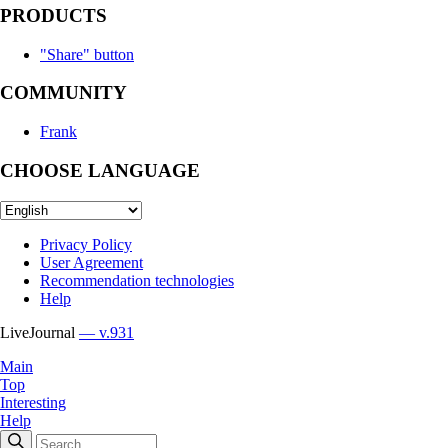
PRODUCTS
"Share" button
COMMUNITY
Frank
CHOOSE LANGUAGE
Privacy Policy
User Agreement
Recommendation technologies
Help
LiveJournal
— v.931
Main
Top
Interesting
Help