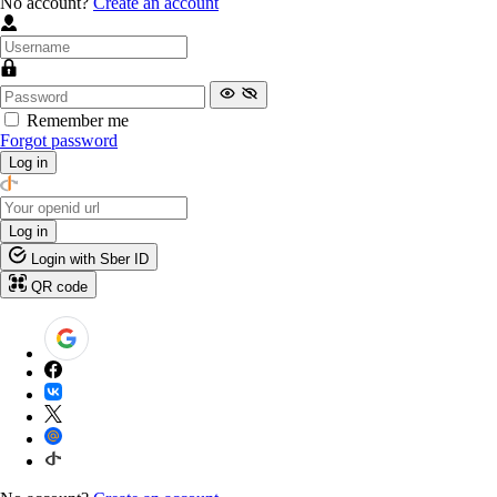
No account?
Create an account
Remember me
Forgot password
Log in
Log in
Login with Sber ID
QR code