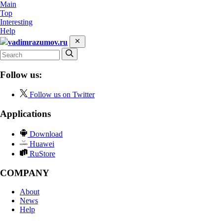
Main
Top
Interesting
Help
vadimrazumov.ru
Follow us:
Follow us on Twitter
Applications
Download
Huawei
RuStore
COMPANY
About
News
Help