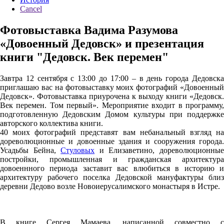
Cancel
Фотовыставка Вадима Разумова
«Довоенный Дедовск» и презентация
книги "Дедовск. Век перемен"
Завтра 12 сентября с 13:00 до 17:00 – в день города Дедовска
приглашаю вас на фотовыставку моих фотографий «Довоенный
Дедовск». Фотовыставка приурочена к выходу книги «Дедовск.
Век перемен. Том первый». Мероприятие входит в программу,
подготовленную Дедовским Домом культуры при поддержке
авторского коллектива книги.
40 моих фотографий представят вам небанальный взгляд на
дореволюционные и довоенные здания и сооружения города.
Усадьбы Бейна,
Стуловых
и Елизаветино, дореволюционны
постройки, промышленная и гражданская архитектура
довоеннного периода заставит вас влюбиться в историю и
архитектуру рабочего поселка Дедовской мануфактуры близ
деревни Дедово возле Новоиерусалимского монастыря в Истре.
В книге Сергея Мамаева, написанной совместно с