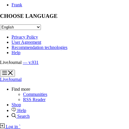
Frank
CHOOSE LANGUAGE
Privacy Policy
User Agreement
Recommendation technologies
Help
LiveJournal
— v.931
?
?
LiveJournal
Find more
Communities
RSS Reader
Shop
Help
Search
Log in
`