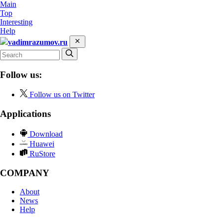
Main
Top
Interesting
Help
vadimrazumov.ru
Follow us:
Follow us on Twitter
Applications
Download
Huawei
RuStore
COMPANY
About
News
Help