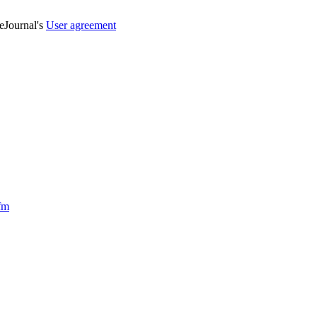
veJournal's
User agreement
fm