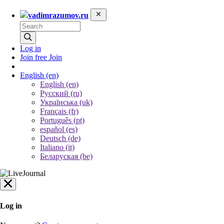
vadimrazumov.ru
Log in
Join free
Join
English
(en)
English (en)
Русский (ru)
Українська (uk)
Français (fr)
Português (pt)
español (es)
Deutsch (de)
Italiano (it)
Беларуская (be)
Log in