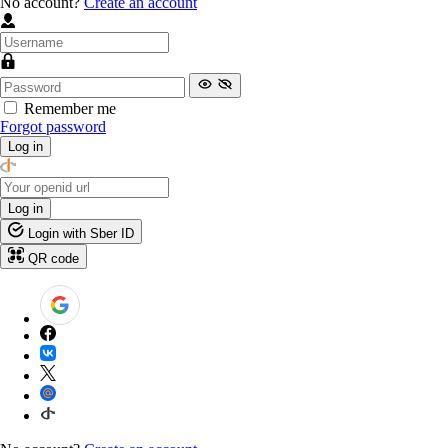
No account?
Create an account
Remember me
Forgot password
Log in
Log in
Login with Sber ID
QR code