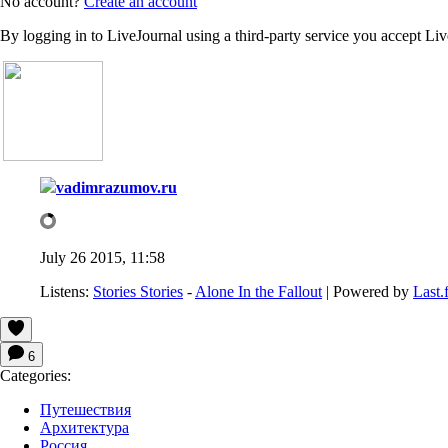
No account?
Create an account
By logging in to LiveJournal using a third-party service you accept Li
vadimrazumov.ru
July 26 2015, 11:58
Listens:
Stories Stories
-
Alone In the Fallout
| Powered by
Last.
6
Categories:
Путешествия
Архитектура
Россия