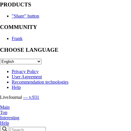
PRODUCTS
"Share" button
COMMUNITY
Frank
CHOOSE LANGUAGE
Privacy Policy
User Agreement
Recommendation technologies
Help
LiveJournal
— v.931
Main
Top
Interesting
Help