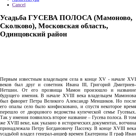
Cancel
Усадьба ГУСЕВА ПОЛОСА (Мамоново,
Сколково), Московская область,
Одинцовский район
Первым известным владельцем села в конце XV - начале XVI
веков был друг и советник Ивана III, Григорий Дмитриев-
Нетшин. От его прозвища Мамон произошло и название
будущего имения. В начале XVIII века владельцем Мамонова
был фаворит Петра Великого Александр Меншиков. Но после
его опалы село было конфисковано, и спустя некоторое время
перешло от дворцового ведомства купеческой семье Гусевых.
Так у имения появилось второе название – Гусева полоса. В том
же XVIII веке, как указано в исторических документах, вотчина
принадлежала Петру Богдановичу Пассеку. В конце XVIII века
усадьбой владел генерал-аншеф времен Екатерины II граф Иван