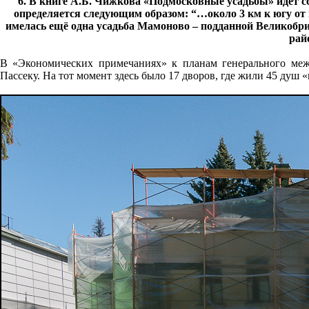
6. В книге А.Б. Чижкова «Подмосковные усадьбы» идет сс
определяется следующим образом: “…около 3 км к югу от
имелась ещё одна усадьба Мамоново – подданной Великобрита
рай
В «Экономических примечаниях» к планам генерального меже
Пассеку. На тот момент здесь было 17 дворов, где жили 45 душ 