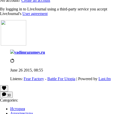
No account?
Create an account
By logging in to LiveJournal using a third-party service you accept
LiveJournal's
User agreement
vadimrazumov.ru
June 26 2015, 08:55
Listens:
Fear Factory
-
Battle For Utopia
| Powered by
Last.fm
30
Categories:
История
Архитектура