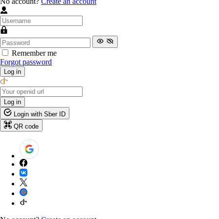
No account?
Create an account
Remember me
Forgot password
Log in
Log in
Login with Sber ID
QR code