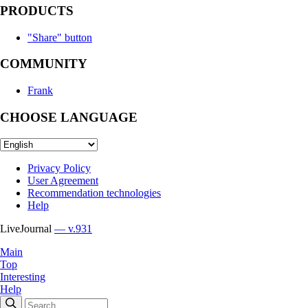
PRODUCTS
"Share" button
COMMUNITY
Frank
CHOOSE LANGUAGE
Privacy Policy
User Agreement
Recommendation technologies
Help
LiveJournal
— v.931
Main
Top
Interesting
Help