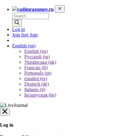
vadimrazumov.ru
Log in
Join free
Join
English
(en)
English (en)
Русский (ru)
Українська (uk)
Français (fr)
Português (pt)
español (es)
Deutsch (de)
Italiano (it)
Беларуская (be)
Log in