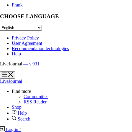
Frank
CHOOSE LANGUAGE
Privacy Policy
User Agreement
Recommendation technologies
Help
LiveJournal
— v.931
?
?
LiveJournal
Find more
Communities
RSS Reader
Shop
Help
Search
Log in
`