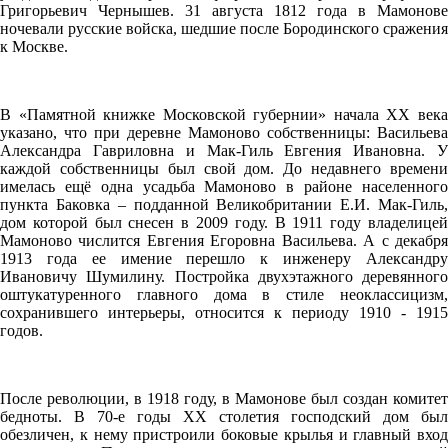
Григорьевич Чернышев. 31 августа 1812 года в Мамонове
ночевали русские войска, шедшие после Бородинского сражения
к Москве.
В «Памятной книжке Московской губернии» начала XX века
указано, что при деревне Мамоново собственницы: Васильева
Александра Гавриловна и Мак-Гиль Евгения Ивановна. У
каждой собственницы был свой дом. До недавнего времени
имелась ещё одна усадьба Мамоново в районе населенного
пункта Баковка – подданной Великобритании Е.И. Мак-Гиль,
дом которой был снесен в 2009 году. В 1911 году владелицей
Мамоново числится Евгения Егоровна Васильева. А с декабря
1913 года ее имение перешло к инженеру Александру
Ивановичу Шумилину. Постройка двухэтажного деревянного
оштукатуренного главного дома в стиле неоклассицизм,
сохранившего интерьеры, относится к периоду 1910 - 1915
годов.
После революции, в 1918 году, в Мамонове был создан комитет
бедноты. В 70-е годы XX столетия господский дом был
обезличен, к нему пристроили боковые крылья и главный вход