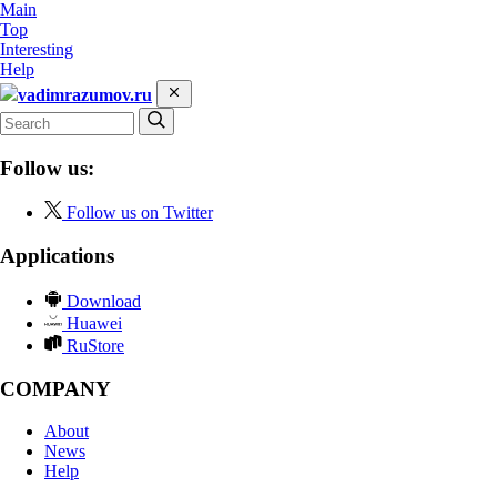
Main
Top
Interesting
Help
vadimrazumov.ru
Follow us:
Follow us on Twitter
Applications
Download
Huawei
RuStore
COMPANY
About
News
Help