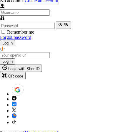
No account?
Create an account
Remember me
Forgot password
Log in
Log in
Login with Sber ID
QR code