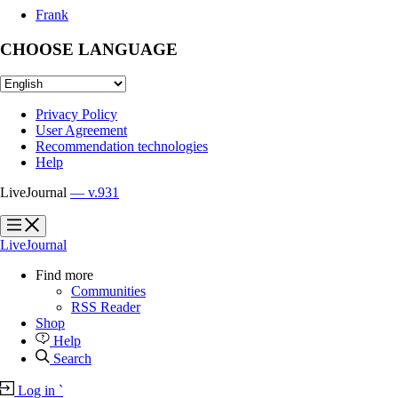
Frank
CHOOSE LANGUAGE
Privacy Policy
User Agreement
Recommendation technologies
Help
LiveJournal
— v.931
?
?
LiveJournal
Find more
Communities
RSS Reader
Shop
Help
Search
Log in
`