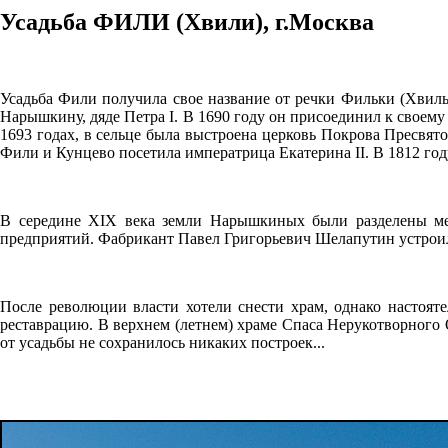
Усадьба ФИЛИ (Хвили), г.Москва
Усадьба Фили получила свое название от речки Фильки (Хвил
Нарышкину, дяде Петра I. В 1690 году он присоединил к своему
1693 годах, в сельце была выстроена церковь Покрова Пресвято
Фили и Кунцево посетила императрица Екатерина II. В 1812 го
В середине XIX века земли Нарышкиных были разделены ме
предприятий. Фабрикант Павел Григорьевич Шелапутин устрои
После революции власти хотели снести храм, однако настояте
реставрацию. В верхнем (летнем) храме Спаса Нерукотворного 
от усадьбы не сохранилось никаких построек...