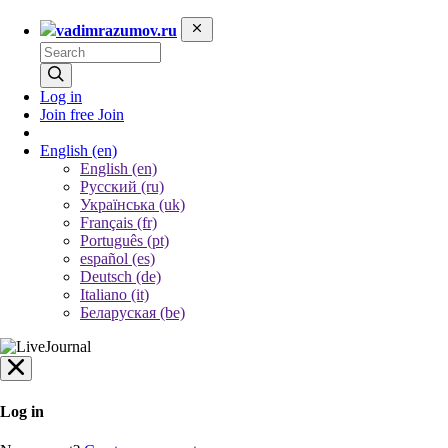
vadimrazumov.ru
Log in
Join free
Join
English
(en)
English (en)
Русский (ru)
Українська (uk)
Français (fr)
Português (pt)
español (es)
Deutsch (de)
Italiano (it)
Беларуская (be)
Log in