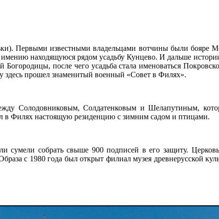
ьки). Первыми известными владельцами вотчины были бояре М
 имению находящуюся рядом усадьбу Кунцево. И дальше истории 
й Богородицы, после чего усадьба стала именоваться Покровско
ду здесь прошел знаменитый военный «Совет в Филях».
жду Солодовниковым, Солдатенковым и Шелапутиным, котор
л в Филях настоящую резиденцию с зимним садом и птицами.
ли сумели собрать свыше 900 подписей в его защиту. Церковь
Образа с 1980 года был открыт филиал музея древнерусской кул