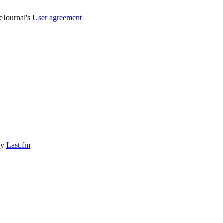
veJournal's
User agreement
by
Last.fm