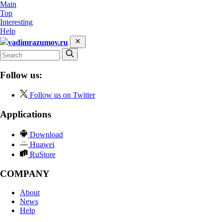
Main
Top
Interesting
Help
vadimrazumov.ru
Follow us:
Follow us on Twitter
Applications
Download
Huawei
RuStore
COMPANY
About
News
Help