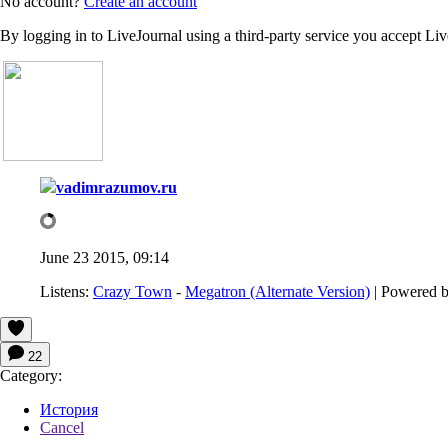
No account?
Create an account
By logging in to LiveJournal using a third-party service you accept Li
vadimrazumov.ru
June 23 2015, 09:14
Listens:
Crazy Town
-
Megatron (Alternate Version)
| Powered 
22
Category:
История
Cancel