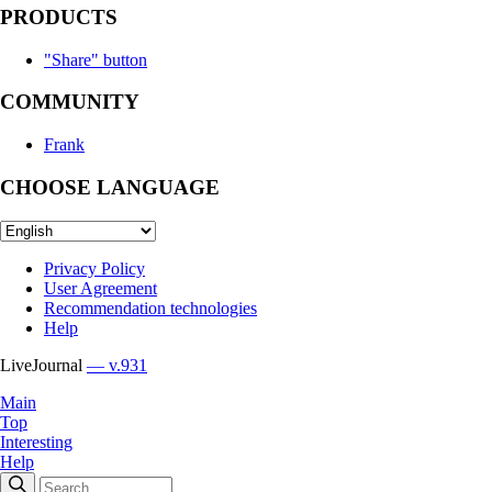
PRODUCTS
"Share" button
COMMUNITY
Frank
CHOOSE LANGUAGE
Privacy Policy
User Agreement
Recommendation technologies
Help
LiveJournal
— v.931
Main
Top
Interesting
Help