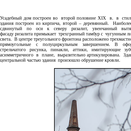
Усадебный дом построен во второй половине XIX в. в стиле
здания построен из кирпича, второй – деревянный. Наиболе
сдвинутый по оси к северу ризалит, увенчанный вы
фасаду ризалита примыкает трехгранный тамбур с чугунным ли
света. В центре треугольного фронтона расположено трехмастн
прямоугольные с полуциркульным завершением. В офо
стрельчатого рисунка, пинакли, аттики, имитирующие зу
асимметричного в плане, выразительно артикулирована. Здан
центральной частью здания произошло обрушение кровли.