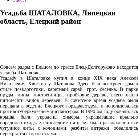
Усадьба ШАТАЛОВКА, Липецкая
область, Елецкий район
Совсем рядом с Ельцом по трассе Елец-Долгоруково находится
усадьба Шаталовка.
Усадьбу в Шаталовке купил в конце XIX века Алексей
Николаевич Хвостов у Шаталова. Здесь был выстроен дом в
стиле псевдоготики, каретный сарай, грот, беседка. В парке
пруды, липы, лиственницы, пробковое дерево, всего около
пятидесяти видов деревьев. В советское время усадьба была
передана в ведение Елецкого горздравотдела и использовалась
противотуберкулезным диспансером. В 1990-ом году обвалилась
крыша, были украдены химеры, украшавашие крыльцо
парадного входа. За последние пять лет было разворовано все
чугунное литье с колоннами, разбиты витражи, обвалились
перекрытия второго этажа...