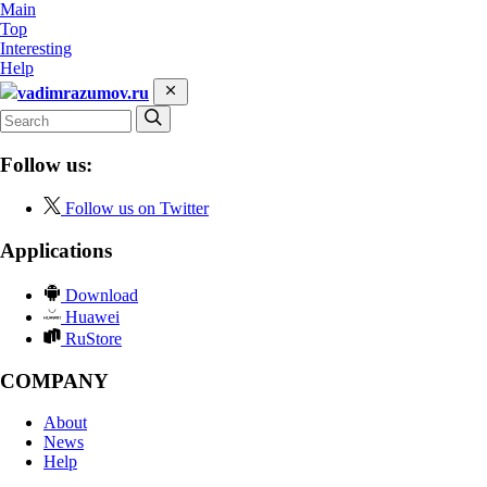
Main
Top
Interesting
Help
vadimrazumov.ru
Follow us:
Follow us on Twitter
Applications
Download
Huawei
RuStore
COMPANY
About
News
Help