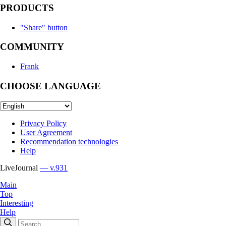
PRODUCTS
"Share" button
COMMUNITY
Frank
CHOOSE LANGUAGE
Privacy Policy
User Agreement
Recommendation technologies
Help
LiveJournal
— v.931
Main
Top
Interesting
Help