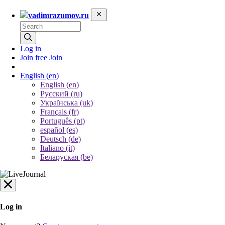
vadimrazumov.ru
Log in
Join free
Join
English
(en)
English (en)
Русский (ru)
Українська (uk)
Français (fr)
Português (pt)
español (es)
Deutsch (de)
Italiano (it)
Беларуская (be)
Log in