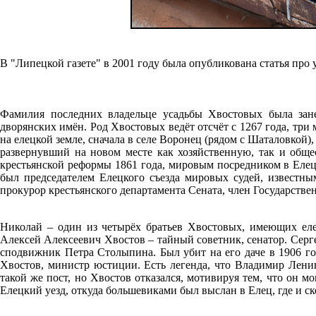
В "Липецкой газете" в 2001 году была опубликована статья про 
Фамилия последних владельце усадьбы Хвостовых была зан
дворянских имён. Род Хвостовых ведёт отсчёт с 1267 года, три
на елецкой земле, сначала в селе Воронец (рядом с Шаталовкой
развернувший на новом месте как хозяйственную, так и обще
крестьянской реформы 1861 года, мировым посредником в Елец
был председателем Елецкого съезда мировых судей, известны
прокурор крестьянского департамента Сената, член Государстве
Николай – один из четырёх братьев Хвостовых, имеющих еле
Алексей Алексеевич Хвостов – тайный советник, сенатор. Серг
сподвижник Петра Столыпина. Был убит на его даче в 1906 го
Хвостов, министр юстиции. Есть легенда, что Владимир Лени
такой же пост, но Хвостов отказался, мотивируя тем, что он м
Елецкий уезд, откуда большевиками был выслан в Елец, где и ско