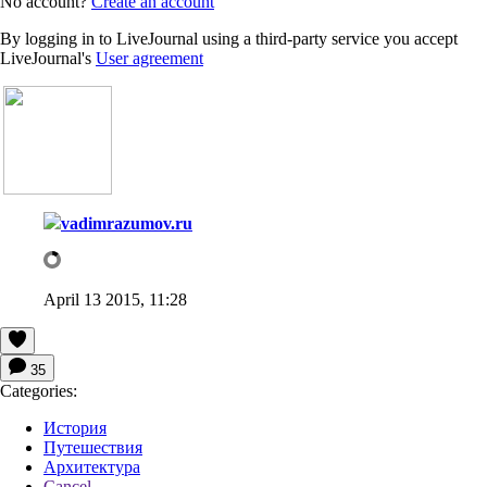
No account?
Create an account
By logging in to LiveJournal using a third-party service you accept
LiveJournal's
User agreement
vadimrazumov.ru
April 13 2015, 11:28
35
Categories:
История
Путешествия
Архитектура
Cancel