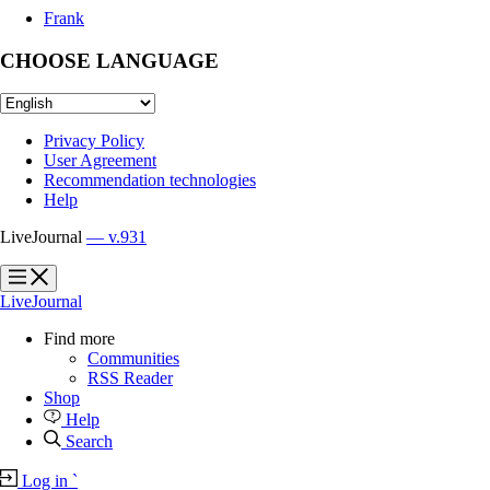
Frank
CHOOSE LANGUAGE
Privacy Policy
User Agreement
Recommendation technologies
Help
LiveJournal
— v.931
?
?
LiveJournal
Find more
Communities
RSS Reader
Shop
Help
Search
Log in
`