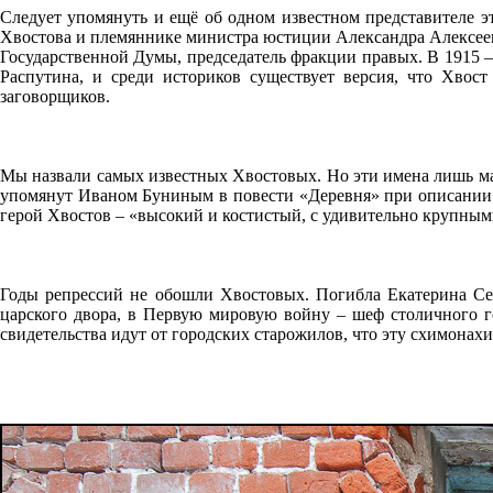
Следует упомянуть и ещё об одном известном представителе э
Хвостова и племяннике министра юстиции Александра Алексееви
Государственной Думы, председатель фракции правых. В 1915 –
Распутина, и среди историков существует версия, что Хвос
заговорщиков.
Мы назвали самых известных Хвостовых. Но эти имена лишь мал
упомянут Иваном Буниным в повести «Деревня» при описании я
герой Хвостов – «высокий и костистый, с удивительно крупным
Годы репрессий не обошли Хвостовых. Погибла Екатерина Се
царского двора, в Первую мировую войну – шеф столичного г
свидетельства идут от городских старожилов, что эту схимонах