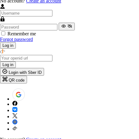
No account?
Create an account
Remember me
Forgot password
Log in
Log in
Login with Sber ID
QR code