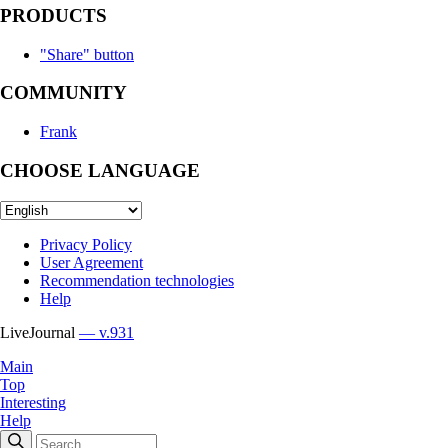
PRODUCTS
"Share" button
COMMUNITY
Frank
CHOOSE LANGUAGE
Privacy Policy
User Agreement
Recommendation technologies
Help
LiveJournal
— v.931
Main
Top
Interesting
Help