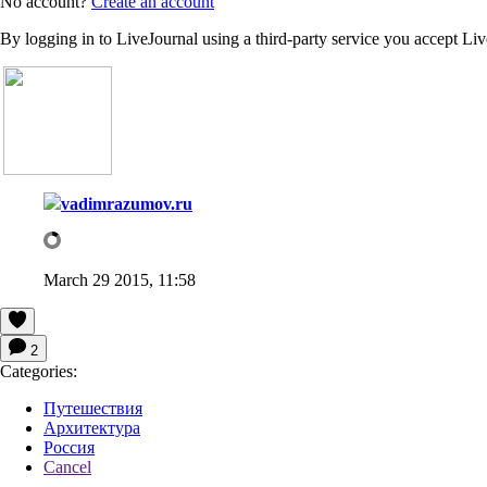
No account?
Create an account
By logging in to LiveJournal using a third-party service you accept Li
vadimrazumov.ru
March 29 2015, 11:58
2
Categories:
Путешествия
Архитектура
Россия
Cancel