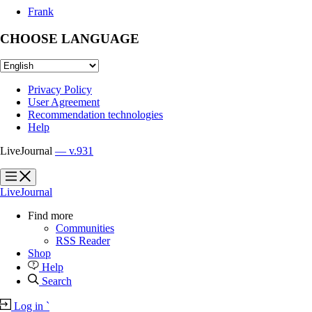
Frank
CHOOSE LANGUAGE
Privacy Policy
User Agreement
Recommendation technologies
Help
LiveJournal
— v.931
?
?
LiveJournal
Find more
Communities
RSS Reader
Shop
Help
Search
Log in
`