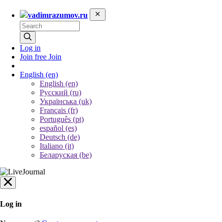
vadimrazumov.ru
Log in
Join free
Join
English
(en)
English (en)
Русский (ru)
Українська (uk)
Français (fr)
Português (pt)
español (es)
Deutsch (de)
Italiano (it)
Беларуская (be)
Log in