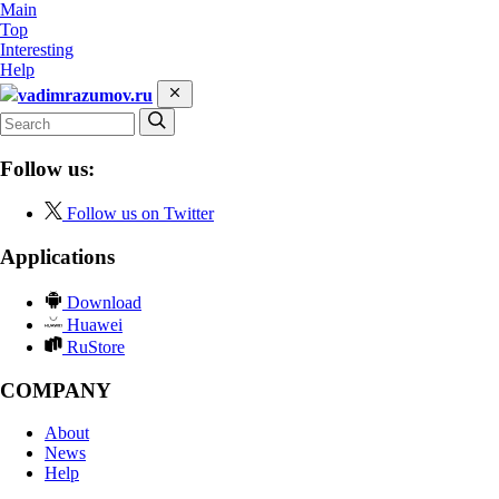
Main
Top
Interesting
Help
vadimrazumov.ru
Follow us:
Follow us on Twitter
Applications
Download
Huawei
RuStore
COMPANY
About
News
Help