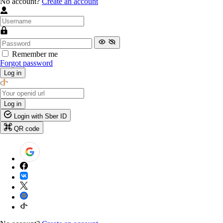
No account?
Create an account
Remember me
Forgot password
Log in
Log in
Login with Sber ID
QR code