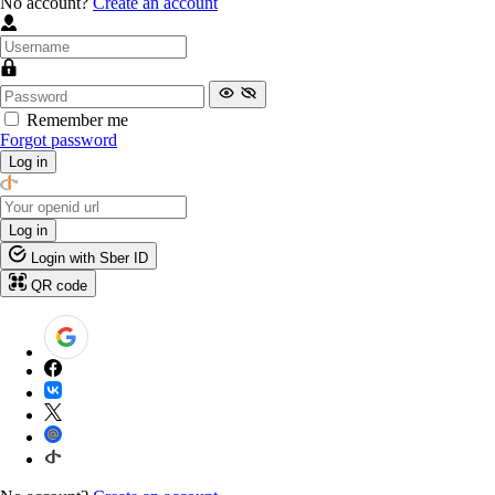
No account?
Create an account
Remember me
Forgot password
Log in
Log in
Login with Sber ID
QR code