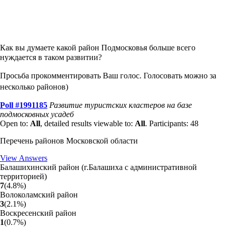
Как вы думаете какой район Подмосковья больше всего
нуждается в таком развитии?
Просьба прокомментировать Ваш голос.
Голосовать можно за
несколько районов)
Poll #1991185
Развитие туристских кластеров на базе
подмосковных усадеб
Open to:
All
, detailed results viewable to:
All
.
Participants: 48
Перечень районов Московской области
View Answers
Балашихинский район (г.Балашиха с административной
территорией)
7
(
4.8
%
)
Волоколамский район
3
(
2.1
%
)
Воскресенский район
1
(
0.7
%
)