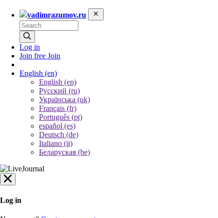
vadimrazumov.ru
Log in
Join free
Join
English
(en)
English (en)
Русский (ru)
Українська (uk)
Français (fr)
Português (pt)
español (es)
Deutsch (de)
Italiano (it)
Беларуская (be)
Log in