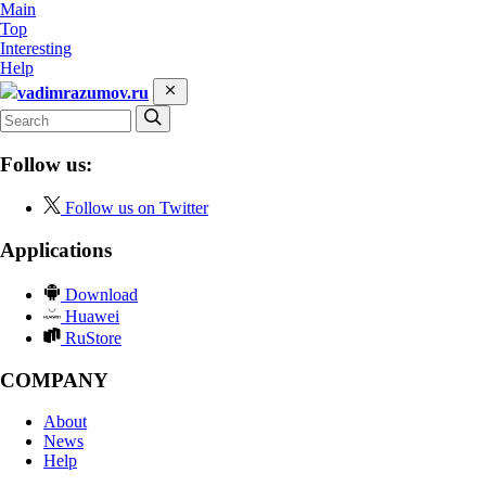
Main
Top
Interesting
Help
vadimrazumov.ru
Follow us:
Follow us on Twitter
Applications
Download
Huawei
RuStore
COMPANY
About
News
Help