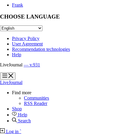
Frank
CHOOSE LANGUAGE
Privacy Policy
User Agreement
Recommendation technologies
Help
LiveJournal
— v.931
?
?
LiveJournal
Find more
Communities
RSS Reader
Shop
Help
Search
Log in
`