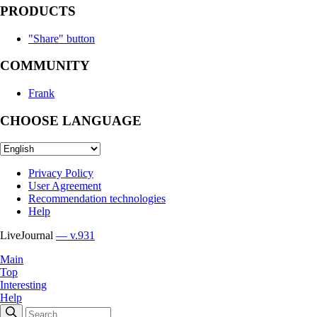
PRODUCTS
"Share" button
COMMUNITY
Frank
CHOOSE LANGUAGE
Privacy Policy
User Agreement
Recommendation technologies
Help
LiveJournal
— v.931
Main
Top
Interesting
Help