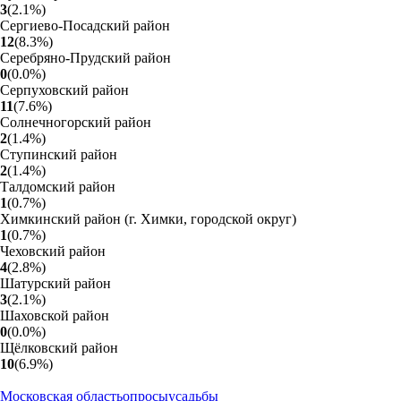
3
(
2.1
%
)
Сергиево-Посадский район
12
(
8.3
%
)
Серебряно-Прудский район
0
(
0.0
%
)
Серпуховский район
11
(
7.6
%
)
Солнечногорский район
2
(
1.4
%
)
Ступинский район
2
(
1.4
%
)
Талдомский район
1
(
0.7
%
)
Химкинский район (г. Химки, городской округ)
1
(
0.7
%
)
Чеховский район
4
(
2.8
%
)
Шатурский район
3
(
2.1
%
)
Шаховской район
0
(
0.0
%
)
Щёлковский район
10
(
6.9
%
)
Московская область
опросы
усадьбы