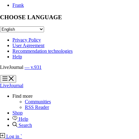
Frank
CHOOSE LANGUAGE
Privacy Policy
User Agreement
Recommendation technologies
Help
LiveJournal
— v.931
?
?
LiveJournal
Find more
Communities
RSS Reader
Shop
Help
Search
Log in
`