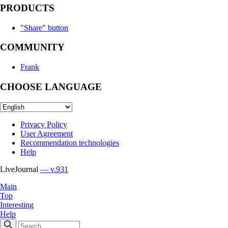
PRODUCTS
"Share" button
COMMUNITY
Frank
CHOOSE LANGUAGE
Privacy Policy
User Agreement
Recommendation technologies
Help
LiveJournal
— v.931
Main
Top
Interesting
Help