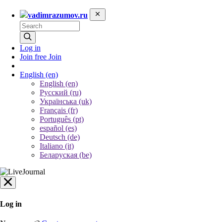
vadimrazumov.ru
Log in
Join free
Join
English
(en)
English (en)
Русский (ru)
Українська (uk)
Français (fr)
Português (pt)
español (es)
Deutsch (de)
Italiano (it)
Беларуская (be)
Log in