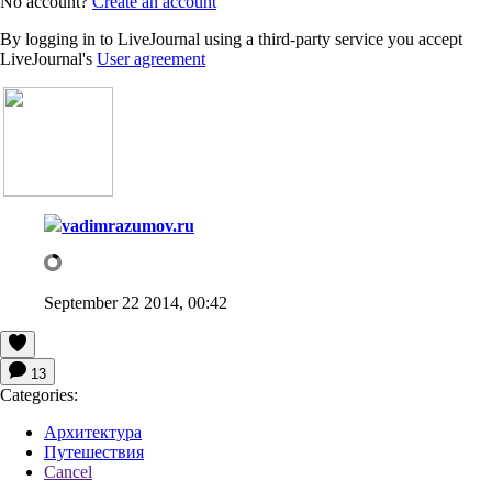
No account?
Create an account
By logging in to LiveJournal using a third-party service you accept
LiveJournal's
User agreement
vadimrazumov.ru
September 22 2014, 00:42
13
Categories:
Архитектура
Путешествия
Cancel