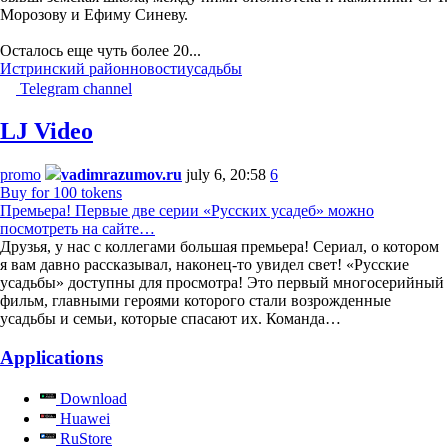
Морозову и Ефиму Синеву.
Осталось еще чуть более 20...
Истринский район
новости
усадьбы
Telegram channel
LJ Video
promo
vadimrazumov.ru
july 6, 20:58
6
Buy for 100 tokens
Премьера! Первые две серии «Русских усадеб» можно
посмотреть на сайте…
Друзья, у нас с коллегами большая премьера! Сериал, о котором
я вам давно рассказывал, наконец-то увидел свет! «Русские
усадьбы» доступны для просмотра! Это первый многосерийный
фильм, главными героями которого стали возрожденные
усадьбы и семьи, которые спасают их. Команда…
Applications
Download
Huawei
RuStore