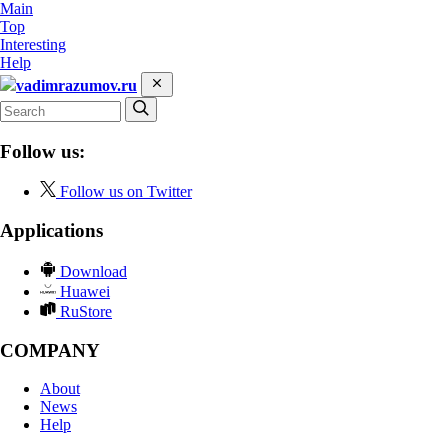
Main
Top
Interesting
Help
vadimrazumov.ru
Follow us:
Follow us on Twitter
Applications
Download
Huawei
RuStore
COMPANY
About
News
Help