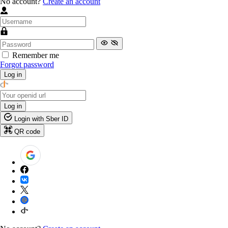
No account?
Create an account
Remember me
Forgot password
Log in
Log in
Login with Sber ID
QR code