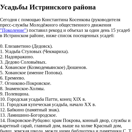
Усадьбы Истринского района
Сегодня с помощью Константина Косенкова (руководителя
пресс-службы Молодёжного общественного движения
"Поколение"
) поставил рекорд и объехал за один день 15 усадеб
в Истринском районе, ниже список посещенных усадеб:
0. Елизаветино (Дедовск).
1. Усадьба Стуловых (Чекмариха).
2. Надовражино.
3. Дедово Соловьёвых.
4. Хованское (Козмодемьянское) Дюшенов.
5. Хованское (имение Попова).
6. Еремеево.
7. Огниково-Покровское.
8. Знаменское-Холмы.
9. Полевщина.
10. Городская усадьба Патти, конец XIX в.
11. Городская купеческая усадьба, начало XX в.
12. Бабкино (памятный знак).
13. Ламишино-Богородское.
14. Покровское-Рубцово: храм Покрова, конный двор, службы и
каретный сарай, главный дом, выше на холме Красный дом,
бывш. земская школа, между ними библиотека и памятники С. Т.